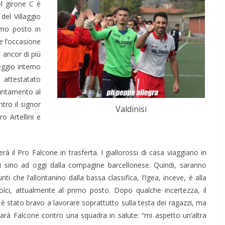
l girone C è
el Villaggio
imo posto in
e l’occasione
e ancor di più
eggio interno
è attestatato
puntamento al
tro il signor
Valdinisi
 Artellini e
rà il Pro Falcone in trasferta. I giallorossi di casa viaggiano in
ti sino ad oggi dalla compagine barcellonese. Quindi, saranno
punti che l’allontanino dalla bassa classifica, l’Igea, inceve, è alla
olci, attualmente al primo posto. Dopo qualche incertezza, il
i è stato bravo a lavorare soprattutto sulla testa dei ragazzi, ma
sarà Falcone contro una squadra in salute: “mi aspetto un’altra