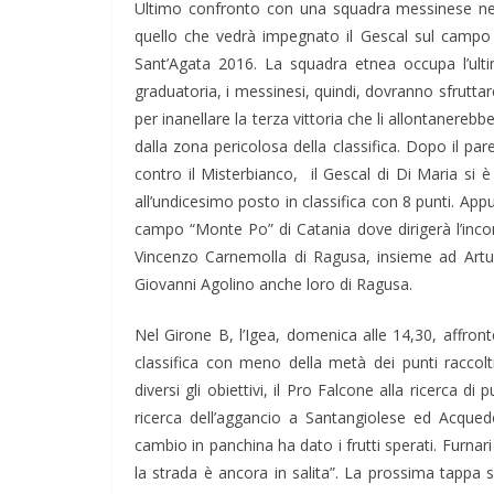
Ultimo confronto con una squadra messinese ne
quello che vedrà impegnato il Gescal sul campo d
Sant’Agata 2016. La squadra etnea occupa l’ult
graduatoria, i messinesi, quindi, dovranno sfruttar
per inanellare la terza vittoria che li allontanerebb
dalla zona pericolosa della classifica. Dopo il par
contro il Misterbianco, il Gescal di Di Maria si 
all’undicesimo posto in classifica con 8 punti. Ap
campo “Monte Po” di Catania dove dirigerà l’incon
Vincenzo Carnemolla di Ragusa, insieme ad Arturo
Giovanni Agolino anche loro di Ragusa.
Nel Girone B, l’Igea, domenica alle 14,30, affronte
classifica con meno della metà dei punti raccol
diversi gli obiettivi, il Pro Falcone alla ricerca di 
ricerca dell’aggancio a Santangiolese ed Acqued
cambio in panchina ha dato i frutti sperati. Furnar
la strada è ancora in salita”. La prossima tappa 