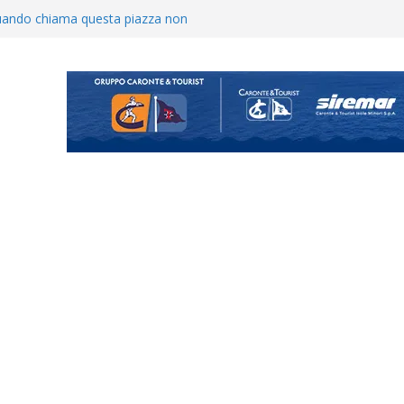
uando chiama questa piazza non
a Serie D»
ina Tourè è un nuovo
ato il caso sul contratto del
 l’ACR Messina
900 – Il calendario ’26/’27
o il ritiro di Cascia: intensità e