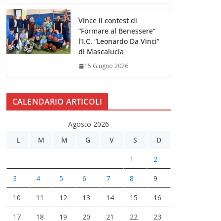
Vince il contest di
“Formare al Benessere”
l’I.C. “Leonardo Da Vinci”
di Mascalucia
15 Giugno 2026
CALENDARIO ARTICOLI
Agosto 2026
L
M
M
G
V
S
D
1
2
3
4
5
6
7
8
9
10
11
12
13
14
15
16
17
18
19
20
21
22
23