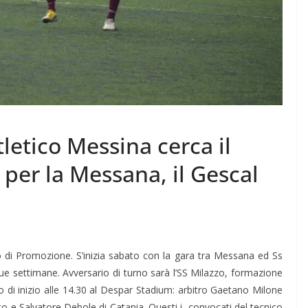
letico Messina cerca il
 per la Messana, il Gescal
o di Promozione. S’inizia sabato con la gara tra Messana ed Ss
e settimane. Avversario di turno sarà l’SS Milazzo, formazione
chio di inizio alle 14.30 al Despar Stadium: arbitro Gaetano Milone
nto e Salvatore Debole di Catania. Questi i convocati del tecnico