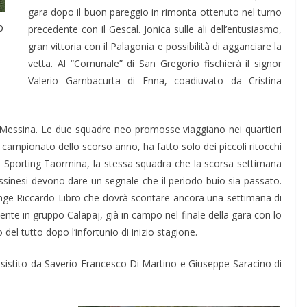
gara dopo il buon pareggio in rimonta ottenuto nel turno
o
precedente con il Gescal. Jonica sulle ali dell’entusiasmo,
gran vittoria con il Palagonia e possibilità di agganciare la
vetta. Al “Comunale” di San Gregorio fischierà il signor
Valerio Gambacurta di Enna, coadiuvato da Cristina
tico Messina. Le due squadre neo promosse viaggiano nei quartieri
ssimo campionato dello scorso anno, ha fatto solo dei piccoli ritocchi
llo Sporting Taormina, la stessa squadra che la scorsa settimana
essinesi devono dare un segnale che il periodo buio sia passato.
giunge Riccardo Libro che dovrà scontare ancora una settimana di
mente in gruppo Calapaj, già in campo nel finale della gara con lo
el tutto dopo l’infortunio di inizio stagione.
istito da Saverio Francesco Di Martino e Giuseppe Saracino di