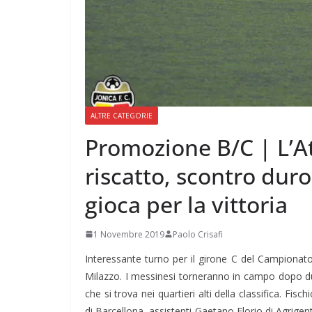
ALTRE CATEGORIE
Promozione B/C | L’At
riscatto, scontro duro
gioca per la vittoria
1 Novembre 2019
Paolo Crisafi
Interessante turno per il girone C del Campionat
Milazzo. I messinesi torneranno in campo dopo du
che si trova nei quartieri alti della classifica. Fis
di Barcellona, assistenti Gaetano Florio di Agrige