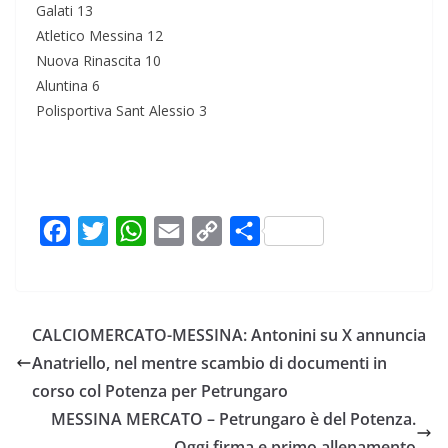
Galati 13
Atletico Messina 12
Nuova Rinascita 10
Aluntina 6
Polisportiva Sant Alessio 3
F
T
W
E
C
C
a
w
h
m
o
o
c
i
a
a
p
n
e
t
t
i
y
d
CALCIOMERCATO-MESSINA: Antonini su X annuncia
b
t
s
l
L
i
Anatriello, nel mentre scambio di documenti in
o
e
A
i
v
corso col Potenza per Petrungaro
o
r
p
n
i
MESSINA MERCATO – Petrungaro è del Potenza.
k
p
k
d
Oggi firma e primo allenamento