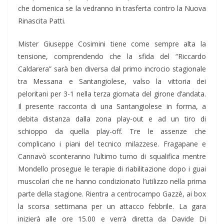
che domenica se la vedranno in trasferta contro la Nuova
Rinascita Patti.
Mister Giuseppe Cosimini tiene come sempre alta la
tensione, comprendendo che la sfida del “Riccardo
Caldarera” sarà ben diversa dal primo incrocio stagionale
tra Messana e Santangiolese, valso la vittoria dei
peloritani per 3-1 nella terza giornata del girone d’andata.
Il presente racconta di una Santangiolese in forma, a
debita distanza dalla zona play-out e ad un tiro di
schioppo da quella play-off. Tre le assenze che
complicano i piani del tecnico milazzese. Fragapane e
Cannavò sconteranno l’ultimo turno di squalifica mentre
Mondello prosegue le terapie di riabilitazione dopo i guai
muscolari che ne hanno condizionato l’utilizzo nella prima
parte della stagione. Rientra a centrocampo Gazzè, ai box
la scorsa settimana per un attacco febbrile. La gara
inizierà alle ore 15.00 e verrà diretta da Davide Di