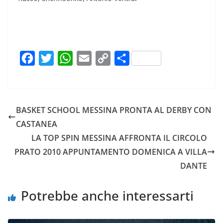
F
T
W
E
C
C
a
w
h
m
o
o
c
i
a
a
p
n
e
t
t
i
y
d
BASKET SCHOOL MESSINA PRONTA AL DERBY CON
b
t
s
l
L
i
CASTANEA
o
e
A
i
v
LA TOP SPIN MESSINA AFFRONTA IL CIRCOLO
o
r
p
n
i
PRATO 2010 APPUNTAMENTO DOMENICA A VILLA
k
p
k
d
DANTE
i
Potrebbe anche interessarti