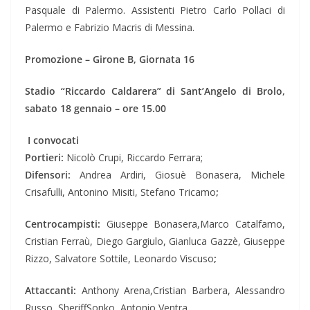
Pasquale di Palermo. Assistenti Pietro Carlo Pollaci di
Palermo e Fabrizio Macris di Messina.
Promozione – Girone B, Giornata 16
Stadio “Riccardo Caldarera” di Sant’Angelo di Brolo,
sabato 18 gennaio – ore 15.00
I convocati
Portieri:
Nicolò Crupi, Riccardo Ferrara;
Difensori:
Andrea Ardiri, Giosuè Bonasera, Michele
Crisafulli, Antonino Misiti, Stefano Tricamo
;
Centrocampisti:
Giuseppe Bonasera,Marco Catalfamo,
Cristian Ferraù, Diego Gargiulo, Gianluca Gazzè, Giuseppe
Rizzo, Salvatore Sottile, Leonardo Viscuso
;
Attaccanti:
Anthony Arena,Cristian Barbera, Alessandro
Russo, SheriffSonko, Antonio Ventra
.