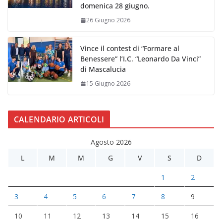
domenica 28 giugno.
26 Giugno 2026
Vince il contest di “Formare al
Benessere” l’I.C. “Leonardo Da Vinci”
di Mascalucia
15 Giugno 2026
CALENDARIO ARTICOLI
Agosto 2026
L
M
M
G
V
S
D
1
2
3
4
5
6
7
8
9
10
11
12
13
14
15
16