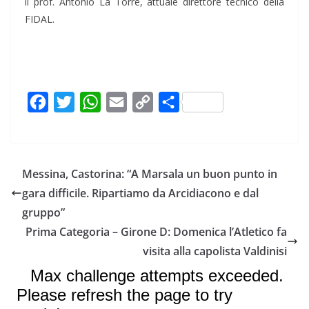
il prof. Antonio La Torre, attuale direttore tecnico della
FIDAL.
F
T
W
E
C
C
a
w
h
m
o
o
c
i
a
a
p
n
e
t
t
i
y
d
Messina, Castorina: “A Marsala un buon punto in
b
t
s
l
L
i
gara difficile. Ripartiamo da Arcidiacono e dal
o
e
A
i
v
gruppo”
o
r
p
n
i
Prima Categoria – Girone D: Domenica l’Atletico fa
k
p
k
d
visita alla capolista Valdinisi
i