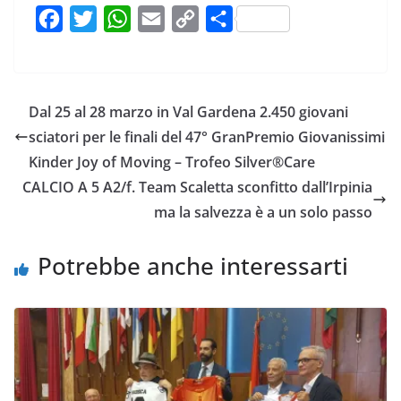
F
T
W
E
C
C
a
w
h
m
o
o
c
i
a
a
p
n
e
t
t
i
y
d
Dal 25 al 28 marzo in Val Gardena 2.450 giovani
b
t
s
l
L
i
sciatori per le finali del 47° GranPremio Giovanissimi
o
e
A
i
v
Kinder Joy of Moving – Trofeo Silver®Care
o
r
p
n
i
CALCIO A 5 A2/f. Team Scaletta sconfitto dall’Irpinia
k
p
k
d
ma la salvezza è a un solo passo
i
Potrebbe anche interessarti