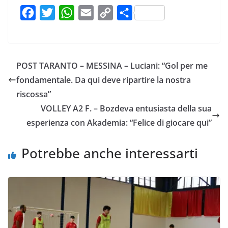
F
T
W
E
C
C
a
w
h
m
o
o
c
i
a
a
p
n
e
t
t
i
y
d
POST TARANTO – MESSINA – Luciani: “Gol per me
b
t
s
l
L
i
fondamentale. Da qui deve ripartire la nostra
o
e
A
i
v
riscossa”
o
r
p
n
i
VOLLEY A2 F. – Bozdeva entusiasta della sua
k
p
k
d
esperienza con Akademia: “Felice di giocare qui”
i
Potrebbe anche interessarti