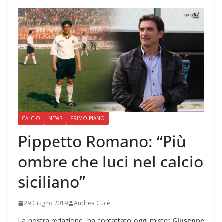
CALCIO
NEWS
PRIMO PIANO
Pippetto Romano: “Più
ombre che luci nel calcio
siciliano”
29 Giugno 2019
Andrea Cucè
La nostra redazione, ha contattato oggi mister
Giuseppe