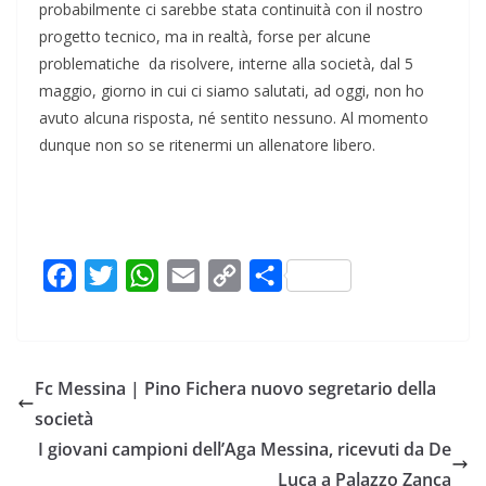
probabilmente ci sarebbe stata continuità con il nostro
progetto tecnico, ma in realtà, forse per alcune
problematiche da risolvere, interne alla società, dal 5
maggio, giorno in cui ci siamo salutati, ad oggi, non ho
avuto alcuna risposta, né sentito nessuno. Al momento
dunque non so se ritenermi un allenatore libero.
F
T
W
E
C
C
a
w
h
m
o
o
c
i
a
a
p
n
e
t
t
i
y
d
Fc Messina | Pino Fichera nuovo segretario della
b
t
s
l
L
i
società
o
e
A
i
v
I giovani campioni dell’Aga Messina, ricevuti da De
o
r
p
n
i
Luca a Palazzo Zanca