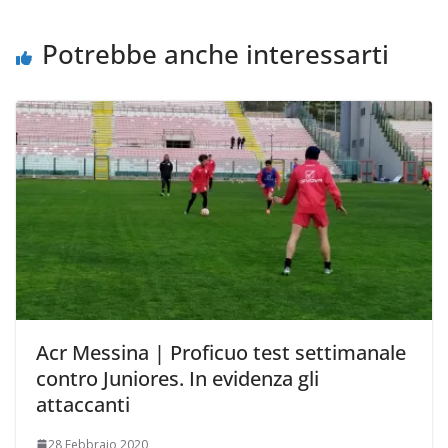
k
p
k
d
i
Potrebbe anche interessarti
Acr Messina | Proficuo test settimanale
contro Juniores. In evidenza gli
attaccanti
28 Febbraio 2020