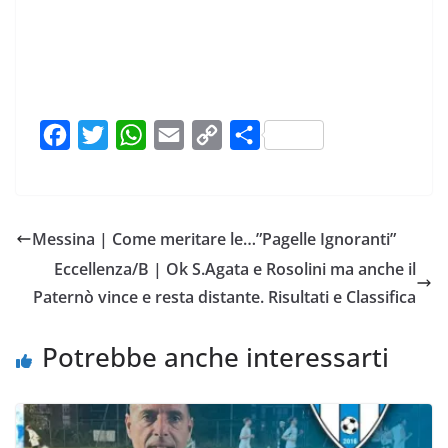
F
T
W
E
C
C
a
w
h
m
o
o
c
i
a
a
p
n
e
t
t
i
y
d
Messina | Come meritare le…”Pagelle Ignoranti”
b
t
s
l
L
i
Eccellenza/B | Ok S.Agata e Rosolini ma anche il
o
e
A
i
v
Paternò vince e resta distante. Risultati e Classifica
o
r
p
n
i
k
p
k
d
Potrebbe anche interessarti
i