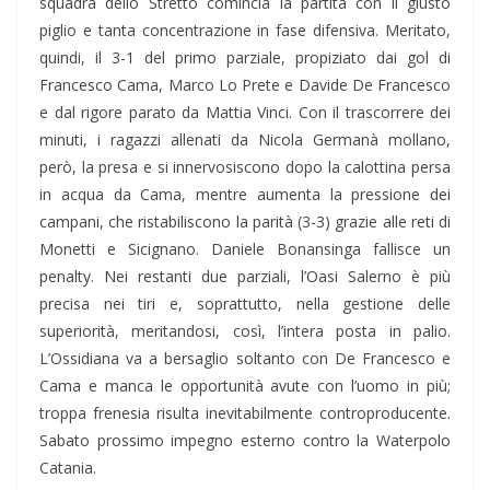
squadra dello Stretto comincia la partita con il giusto
piglio e tanta concentrazione in fase difensiva. Meritato,
quindi, il 3-1 del primo parziale, propiziato dai gol di
Francesco Cama, Marco Lo Prete e Davide De Francesco
e dal rigore parato da Mattia Vinci. Con il trascorrere dei
minuti, i ragazzi allenati da Nicola Germanà mollano,
però, la presa e si innervosiscono dopo la calottina persa
in acqua da Cama, mentre aumenta la pressione dei
campani, che ristabiliscono la parità (3-3) grazie alle reti di
Monetti e Sicignano. Daniele Bonansinga fallisce un
penalty. Nei restanti due parziali, l’Oasi Salerno è più
precisa nei tiri e, soprattutto, nella gestione delle
superiorità, meritandosi, così, l’intera posta in palio.
L’Ossidiana va a bersaglio soltanto con De Francesco e
Cama e manca le opportunità avute con l’uomo in più;
troppa frenesia risulta inevitabilmente controproducente.
Sabato prossimo impegno esterno contro la Waterpolo
Catania.