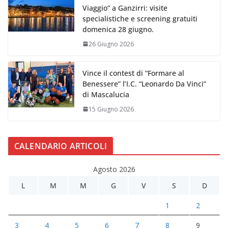
Viaggio” a Ganzirri: visite
specialistiche e screening gratuiti
domenica 28 giugno.
26 Giugno 2026
Vince il contest di “Formare al
Benessere” l’I.C. “Leonardo Da Vinci”
di Mascalucia
15 Giugno 2026
CALENDARIO ARTICOLI
Agosto 2026
L
M
M
G
V
S
D
1
2
3
4
5
6
7
8
9