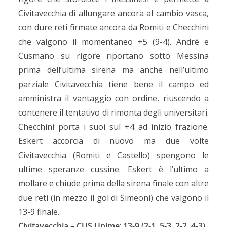
Civitavecchia di allungare ancora al cambio vasca,
con dure reti firmate ancora da Romiti e Checchini
che valgono il momentaneo +5 (9-4). Andrè e
Cusmano su rigore riportano sotto Messina
prima dell’ultima sirena ma anche nell’ultimo
parziale Civitavecchia tiene bene il campo ed
amministra il vantaggio con ordine, riuscendo a
contenere il tentativo di rimonta degli universitari.
Checchini porta i suoi sul +4 ad inizio frazione.
Eskert accorcia di nuovo ma due volte
Civitavecchia (Romiti e Castello) spengono le
ultime speranze cussine. Eskert è l’ultimo a
mollare e chiude prima della sirena finale con altre
due reti (in mezzo il gol di Simeoni) che valgono il
13-9 finale.
Civitavecchia – CUS Unime
:
13-9 (2-1, 5-3, 2-2, 4-3)