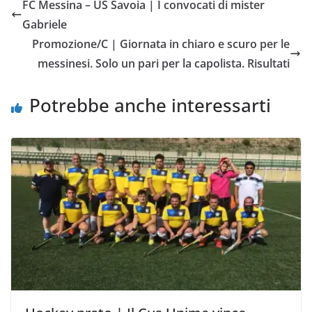
FC Messina – US Savoia | I convocati di mister
b
t
s
l
L
i
Gabriele
o
e
A
i
v
Promozione/C | Giornata in chiaro e scuro per le
o
r
p
n
i
messinesi. Solo un pari per la capolista. Risultati
k
p
k
d
i
Potrebbe anche interessarti