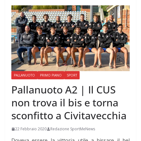
PALLANUOTO
PRIMO PIANO
SPORT
Pallanuoto A2 | Il CUS
non trova il bis e torna
sconfitto a Civitavecchia
22 Febbraio 2020
Redazione SportMeNews
Doveva essere la vittoria utile a bissare il bel