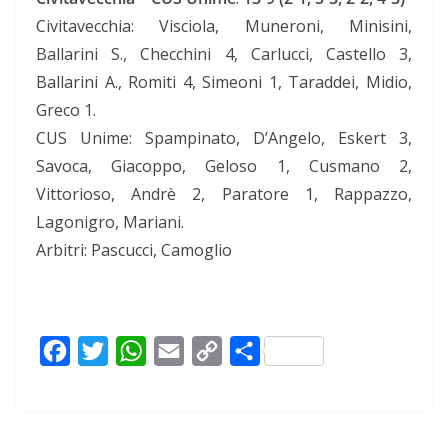
Civitavecchia: Visciola, Muneroni, Minisini,
Ballarini S., Checchini 4, Carlucci, Castello 3,
Ballarini A., Romiti 4, Simeoni 1, Taraddei, Midio,
Greco 1.
CUS Unime: Spampinato, D’Angelo, Eskert 3,
Savoca, Giacoppo, Geloso 1, Cusmano 2,
Vittorioso, Andrè 2, Paratore 1, Rappazzo,
Lagonigro, Mariani.
Arbitri: Pascucci, Camoglio
F
T
W
E
C
C
a
w
h
m
o
o
c
i
a
a
p
n
e
t
t
i
y
d