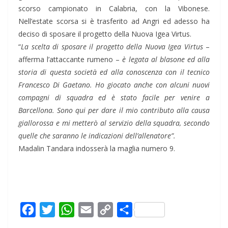
scorso campionato in Calabria, con la Vibonese.
Nell’estate scorsa si è trasferito ad Angri ed adesso ha
deciso di sposare il progetto della Nuova Igea Virtus.
“
La scelta di sposare il progetto della Nuova Igea Virtus
–
afferma l’attaccante rumeno –
è legata al blasone ed alla
storia di questa società ed alla conoscenza con il tecnico
Francesco Di Gaetano. Ho giocato anche con alcuni nuovi
compagni di squadra ed è stato facile per venire a
Barcellona. Sono qui per dare il mio contributo alla causa
giallorossa e mi metterò al servizio della squadra, secondo
quelle che saranno le indicazioni dell’allenatore”.
Madalin Tandara indosserà la maglia numero 9.
F
T
W
E
C
C
a
w
h
m
o
o