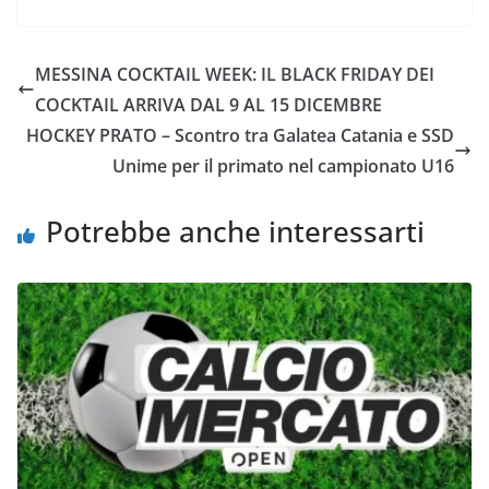
c
i
a
a
p
n
e
t
t
i
y
d
MESSINA COCKTAIL WEEK: IL BLACK FRIDAY DEI
b
t
s
l
L
i
COCKTAIL ARRIVA DAL 9 AL 15 DICEMBRE
o
e
A
i
v
HOCKEY PRATO – Scontro tra Galatea Catania e SSD
o
r
p
n
i
Unime per il primato nel campionato U16
k
p
k
d
i
Potrebbe anche interessarti