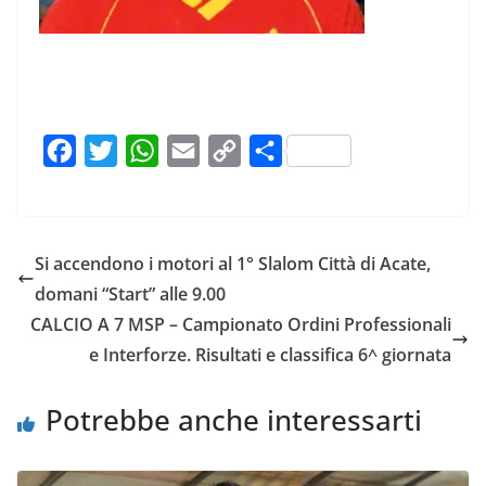
F
T
W
E
C
C
a
w
h
m
o
o
c
i
a
a
p
n
e
t
t
i
y
d
Si accendono i motori al 1° Slalom Città di Acate,
b
t
s
l
L
i
domani “Start” alle 9.00
o
e
A
i
v
CALCIO A 7 MSP – Campionato Ordini Professionali
o
r
p
n
i
e Interforze. Risultati e classifica 6^ giornata
k
p
k
d
i
Potrebbe anche interessarti