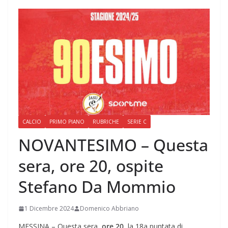
CALCIO
PRIMO PIANO
RUBRICHE
SERIE C
NOVANTESIMO – Questa
sera, ore 20, ospite
Stefano Da Mommio
1 Dicembre 2024
Domenico Abbriano
MESSINA – Questa sera,
ore 20
, la 18a puntata di