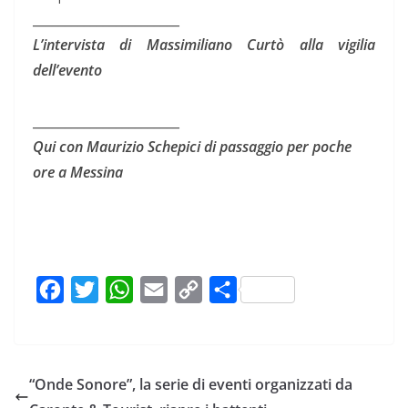
_______________________
L’intervista di Massimiliano Curtò alla vigilia
dell’evento
_______________________
Qui con Maurizio Schepici di passaggio per poche
ore a Messina
F
T
W
E
C
C
a
w
h
m
o
o
c
i
a
a
p
n
e
t
t
i
y
d
“Onde Sonore”, la serie di eventi organizzati da
b
t
s
l
L
i