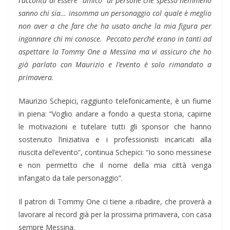
racconta di essere “amico” di persone che spesso nemmeno
sanno chi sia… insomma un personaggio col quale è meglio
non aver a che fare che ha usato anche la mia figura per
ingannare chi mi conosce. Peccato perché erano in tanti ad
aspettare la Tommy One a Messina ma vi assicuro che ho
già parlato con Maurizio e l’evento è solo rimandato a
primavera.
Maurizio Schepici, raggiunto telefonicamente, è un fiume
in piena: “Voglio andare a fondo a questa storia, capirne
le motivazioni e tutelare tutti gli sponsor che hanno
sostenuto l’iniziativa e i professionisti incaricati alla
riuscita del’evento”, continua Schepici: “Io sono messinese
e non permetto che il nome della mia città venga
infangato da tale personaggio”.
Il patron di Tommy One ci tiene a ribadire, che proverà a
lavorare al record già per la prossima primavera, con casa
sempre Messina.