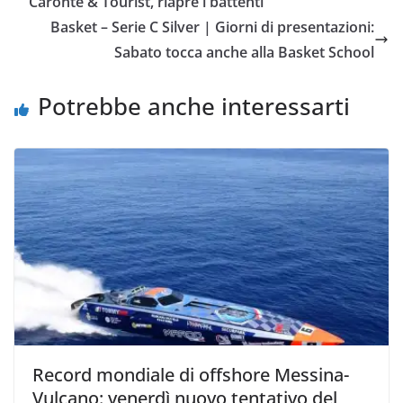
Caronte & Tourist, riapre i battenti
o
e
A
i
v
Basket – Serie C Silver | Giorni di presentazioni:
o
r
p
n
i
Sabato tocca anche alla Basket School
k
p
k
d
i
Potrebbe anche interessarti
Record mondiale di offshore Messina-
Vulcano: venerdì nuovo tentativo del