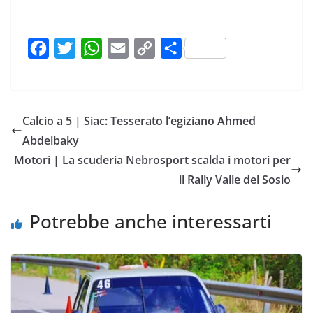
F
T
W
E
C
C
a
w
h
m
o
o
c
i
a
a
p
n
e
t
t
i
y
d
Calcio a 5 | Siac: Tesserato l’egiziano Ahmed
b
t
s
l
L
i
Abdelbaky
o
e
A
i
v
Motori | La scuderia Nebrosport scalda i motori per
o
r
p
n
i
il Rally Valle del Sosio
k
p
k
d
i
Potrebbe anche interessarti