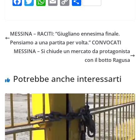
F
T
W
E
C
C
a
w
h
m
o
o
c
i
a
a
p
n
e
t
t
i
y
d
MESSINA – RACITI: “Giugliano ennesima finale.
b
t
s
l
L
i
Pensiamo a una partita per volta.” CONVOCATI
o
e
A
i
v
MESSINA – Si chiude un mercato da protagonista
o
r
p
n
i
con il botto Ragusa
k
p
k
d
i
Potrebbe anche interessarti