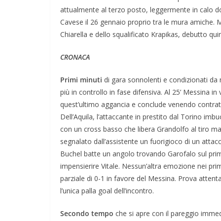
attualmente al terzo posto, leggermente in calo do
Cavese il 26 gennaio proprio tra le mura amiche. M
Chiarella e dello squalificato Krapikas, debutto quin
CRONACA
Primi minuti
di gara sonnolenti e condizionati da mo
più in controllo in fase difensiva. Al 25’ Messina i
quest’ultimo aggancia e conclude venendo contrato 
Dell’Aquila, l’attaccante in prestito dal Torino imbu
con un cross basso che libera Grandolfo al tiro ma 
segnalato dall’assistente un fuorigioco di un attacc
Buchel batte un angolo trovando Garofalo sul primo
impensierire Vitale. Nessun’altra emozione nei prim
parziale di 0-1 in favore del Messina. Prova attenta
l’unica palla goal dell’incontro.
Secondo tempo
che si apre con il pareggio immed