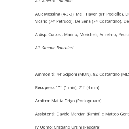
All. Alberto Colombo
ACR Messina
(4-3-3): Meli, Haveri (81’ Pedicillo),
Vicario (74’ Petrucci), De Sena (74’ Costantino), Del
A disp. Curtosi, Marino, Morichelli, Anzelmo, Pedici
All. Simone Banchieri
Ammoniti
: 44’ Scipioni (MON), 82’ Costantino (ME
Recupero
: 1°T (1 min); 2°T (4 min)
Arbitro
: Mattia Drigo (Portogruaro)
Assistenti
: Davide Merciari (Rimini) e Matteo Genti
IV Uomo
: Cristiano Ursini (Pescara)