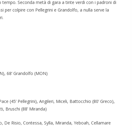
o tempo. Seconda metà di gara a tinte verdi con i padroni di
si per colpire con Pellegrini e Grandolfo, a nulla serve la
i.
MON), 68’ Grandolfo (MON)
Pace (45’ Pellegrini), Angileri, Miceli, Battocchio (80’ Greco),
tti, Bruschi (88’ Miranda)
gilio, De Risio, Contessa, Sylla, Miranda, Yeboah, Cellamare