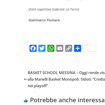
(
Foto copertina Gabriele La Torre
)
Gianmarco Fiumara
F
T
W
E
C
C
a
w
h
m
o
o
c
i
a
a
p
n
e
t
t
i
y
d
BASKET SCHOOL MESSINA – Oggi rende vis
b
t
s
l
L
i
alla Manelli Basket Monopoli. Sidoti: “Cred
o
e
A
i
v
nei playoff”
o
r
p
n
i
k
p
k
d
Potrebbe anche interessa
i