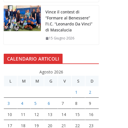
Vince il contest di
“Formare al Benessere”
l’I.C. “Leonardo Da Vinci”
di Mascalucia
15 Giugno 2026
CALENDARIO ARTICOLI
Agosto 2026
L
M
M
G
V
S
D
1
2
3
4
5
6
7
8
9
10
11
12
13
14
15
16
17
18
19
20
21
22
23