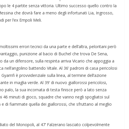
po le 4 partite senza vittoria. Ultimo successo quello contro la
essina che dovrà fare a meno degli infortunati Lia, Ingrosso,
di per l’ex Empoli Meli.
ltissimi errori tecnici da una parte e dell’altra, peloritani però
n vantaggio, punizione al bacio di Buchel che trova De Sena,
da un difensore, sulla respinta arriva Vicario che appoggia a
ca nell’angolino battendo Vitale. Al 36’ padroni di casa pericolosi
Gyamfi è provvidenziale sulla linea, al termine dell’azione
ante in maglia verde. Al 39’ di nuovo giallorossi pericolosi,
 palo, la sua incornata di testa finisce però a lato senza
i 46 minuti di gioco, squadre che vanno negli spogliatoi sul
 e di fiammate quella dei giallorossi, che sfruttano al meglio
iato del Monopoli, al 47’ Falzerano lasciato colpevolmente