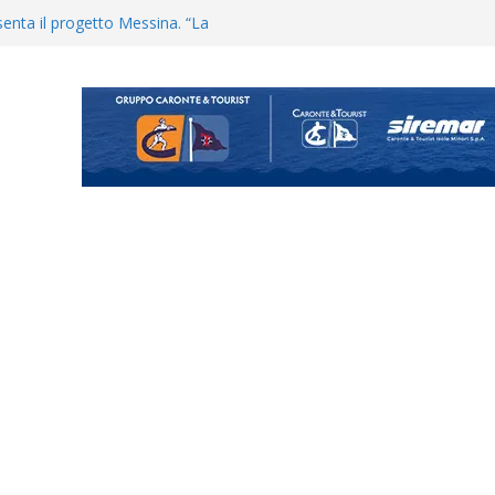
enta il progetto Messina. “La
ochiamo ma non chi siamo”
Vi.So.D.: bocciato il Fasano,
essina e Kamarat restano in
Cascia: si alzano i ritmi tra lavoro
ganigramma “Mondo Messina
uta il terzino Matteo Guerriero