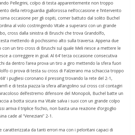
vando Pellegrini, colpo di testa apparentemente non troppo
nto della retroguardia giallorossa nell’occasione e l’intervento
sima occasione per gli ospiti, corner battuto dal solito Buchel
ordina al volo costringendo Vitale a superarsi con un grande
bo, cross dalla sinistra di Bruschi che trova Grandolfo,
i testa mettendo di pochissimo alto sulla traversa. Appena due
con un tiro cross di Bruschi sul quale Meli riesce a mettere le
esce a correggere in goal. Al 64’ terza occasione consecutiva
i da dentro l’area prova un tiro a giro mettendo la sfera fuori
dolfo ci prova di testa su cross di Falzerano ma schiaccia troppo
8’ i pugliesi coronano il pressing trovando la rete del 2-1,
mfi e di testa piazza la sfera all’angolino sul cross col contagiri
 miracoloso dell’estremo difensore del Monopoli, Buchel batte un
hiaccia a botta sicura ma Vitale salva i suoi con un grande colpo
si arriva il triplice fischio, non basta una reazione d’orgoglio
ina cade al “Veneziani” 2-1.
aratterizzata da tanti errori ma con i peloritani capaci di