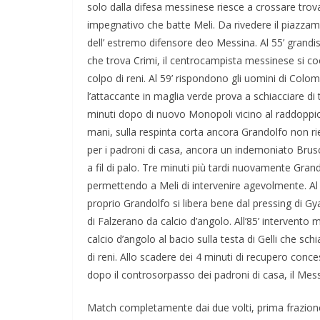
solo dalla difesa messinese riesce a crossare tro
impegnativo che batte Meli. Da rivedere il piazzame
dell’ estremo difensore deo Messina. Al 55’ grandis
che trova Crimi, il centrocampista messinese si co
colpo di reni. Al 59’ rispondono gli uomini di Colom
l’attaccante in maglia verde prova a schiacciare d
minuti dopo di nuovo Monopoli vicino al raddoppio 
mani, sulla respinta corta ancora Grandolfo non ri
per i padroni di casa, ancora un indemoniato Brusch
a fil di palo. Tre minuti più tardi nuovamente Gran
permettendo a Meli di intervenire agevolmente. Al 6
proprio Grandolfo si libera bene dal pressing di Gya
di Falzerano da calcio d’angolo. All’85’ intervento
calcio d’angolo al bacio sulla testa di Gelli che sc
di reni. Allo scadere dei 4 minuti di recupero conces
dopo il controsorpasso dei padroni di casa, il Mess
Match completamente dai due volti, prima frazione c