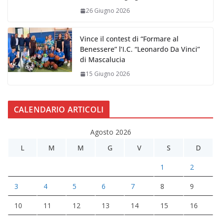
26 Giugno 2026
Vince il contest di “Formare al
Benessere” l’I.C. “Leonardo Da Vinci”
di Mascalucia
15 Giugno 2026
CALENDARIO ARTICOLI
Agosto 2026
L
M
M
G
V
S
D
1
2
3
4
5
6
7
8
9
10
11
12
13
14
15
16