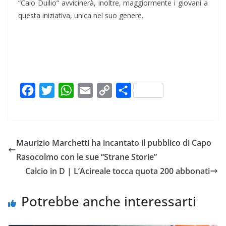
“Caio Duilio” avvicinerà, inoltre, maggiormente i giovani a
questa iniziativa, unica nel suo genere.
F
T
W
E
C
C
a
w
h
m
o
o
c
i
a
a
p
n
e
t
t
i
y
d
Maurizio Marchetti ha incantato il pubblico di Capo
b
t
s
l
L
i
Rasocolmo con le sue “Strane Storie”
o
e
A
i
v
Calcio in D | L’Acireale tocca quota 200 abbonati
o
r
p
n
i
k
p
k
d
Potrebbe anche interessarti
i