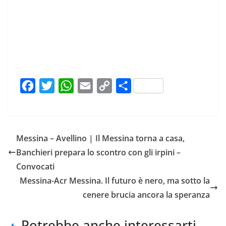
F
T
W
E
C
C
a
w
h
m
o
o
c
i
a
a
p
n
e
t
t
i
y
d
Messina – Avellino | Il Messina torna a casa,
b
t
s
l
L
i
Banchieri prepara lo scontro con gli irpini –
o
e
A
i
v
Convocati
o
r
p
n
i
Messina-Acr Messina. Il futuro è nero, ma sotto la
k
p
k
d
cenere brucia ancora la speranza
i
Potrebbe anche interessarti