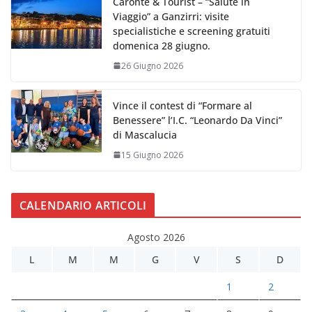
Caronte & Tourist – “Salute in
Viaggio” a Ganzirri: visite
specialistiche e screening gratuiti
domenica 28 giugno.
26 Giugno 2026
Vince il contest di “Formare al
Benessere” l’I.C. “Leonardo Da Vinci”
di Mascalucia
15 Giugno 2026
CALENDARIO ARTICOLI
Agosto 2026
L
M
M
G
V
S
D
1
2