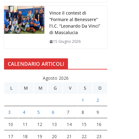
Vince il contest di
“Formare al Benessere”
l’I.C. “Leonardo Da Vinci”
di Mascalucia
15 Giugno 2026
CALENDARIO ARTICOLI
Agosto 2026
L
M
M
G
V
S
D
1
2
3
4
5
6
7
8
9
10
11
12
13
14
15
16
17
18
19
20
21
22
23