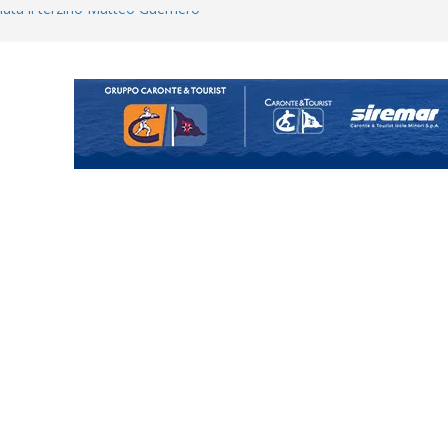
uta il terzino Matteo Guerriero
enta il progetto Messina. “La
ochiamo ma non chi siamo”
Vi.So.D.: bocciato il Fasano,
essina e Kamarat restano in
Cascia: si alzano i ritmi tra lavoro
ganigramma “Mondo Messina