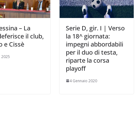
essina – La
Serie D, gir. I | Verso
eferisce il club,
la 18^ giornata:
o e Cissè
impegni abbordabili
per il duo di testa,
 2025
riparte la corsa
playoff
4 Gennaio 2020