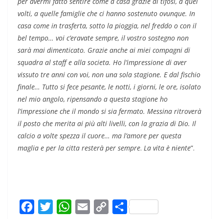
per avermi fatto sentire come a casa grazie ai tifosi, a quei
volti, a quelle famiglie che ci hanno sostenuto ovunque. In
casa come in trasferta, sotto la pioggia, nel freddo o con il
bel tempo… voi c’eravate sempre, il vostro sostegno non
sarà mai dimenticato. Grazie anche ai miei compagni di
squadra al staff e alla societa. Ho l’impressione di aver
vissuto tre anni con voi, non una sola stagione. E dal fischio
finale… Tutto si fece pesante, le notti, i giorni, le ore, isolato
nel mio angolo, ripensando a questa stagione ho
l’impressione che il mondo si sia fermato. Messina ritroverà
il posto che merita ai più alti livelli, con la grazia di Dio. Il
calcio a volte spezza il cuore… ma l’amore per questa
maglia e per la citta resterà per sempre
.
La vita è niente
”.
F
T
W
E
C
C