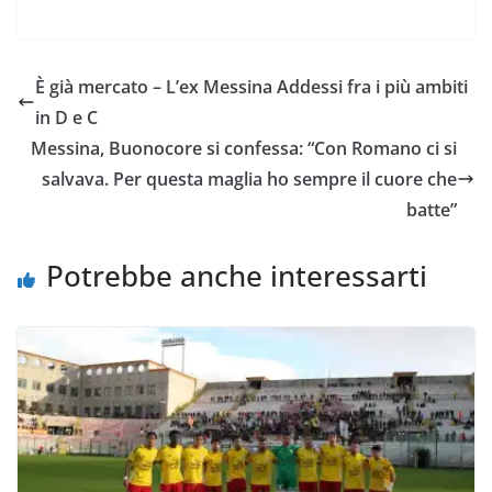
a
w
h
m
o
o
c
i
a
a
p
n
e
t
t
i
y
d
È già mercato – L’ex Messina Addessi fra i più ambiti
b
t
s
l
L
i
in D e C
o
e
A
i
v
Messina, Buonocore si confessa: “Con Romano ci si
o
r
p
n
i
salvava. Per questa maglia ho sempre il cuore che
k
p
k
d
batte”
i
Potrebbe anche interessarti