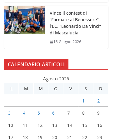
Vince il contest di
“Formare al Benessere”
l’I.C. “Leonardo Da Vinci”
di Mascalucia
15 Giugno 2026
CALENDARIO ARTICOLI
Agosto 2026
L
M
M
G
V
S
D
1
2
3
4
5
6
7
8
9
10
11
12
13
14
15
16
17
18
19
20
21
22
23