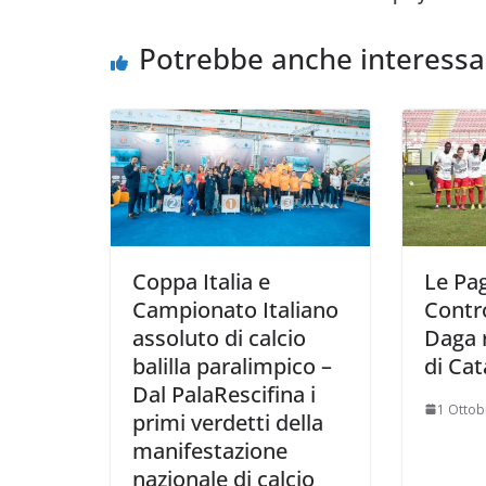
o
e
A
i
v
o
r
p
n
i
Potrebbe anche interessa
k
p
k
d
i
Coppa Italia e
Le Pag
Campionato Italiano
Contro
assoluto di calcio
Daga r
balilla paralimpico –
di Ca
Dal PalaRescifina i
1 Ottob
primi verdetti della
manifestazione
nazionale di calcio