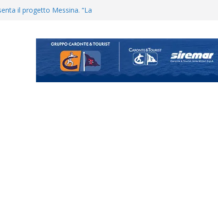
uta il terzino Matteo Guerriero
enta il progetto Messina. “La
ochiamo ma non chi siamo”
Vi.So.D.: bocciato il Fasano,
essina e Kamarat restano in
Cascia: si alzano i ritmi tra lavoro
ganigramma “Mondo Messina