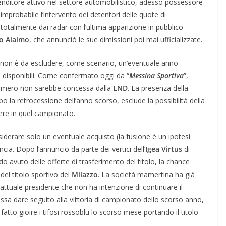
renditore attivo nel settore automobilistico, adesso possessore
mprobabile l’intervento dei detentori delle quote di
totalmente dai radar con l’ultima apparizione in pubblico
o Alaimo
, che annunciò le sue dimissioni poi mai ufficializzate.
o e non è da escludere, come scenario, un’eventuale anno
e disponibili. Come confermato oggi da “
Messina Sportiva
”,
nnumero non sarebbe concessa dalla
LND
. La presenza della
o la retrocessione dell’anno scorso, esclude la possibilità della
vere in quel campionato.
siderare solo un eventuale acquisto (la fusione è un ipotesi
cia. Dopo l’annuncio da parte dei vertici dell’
Igea Virtus
di
o avuto delle offerte di trasferimento del titolo, la chance
del titolo sportivo del
Milazzo
. La società mamertina ha già
’attuale presidente che non ha intenzione di continuare il
a dare seguito alla vittoria di campionato dello scorso anno,
tto gioire i tifosi rossoblu lo scorso mese portando il titolo