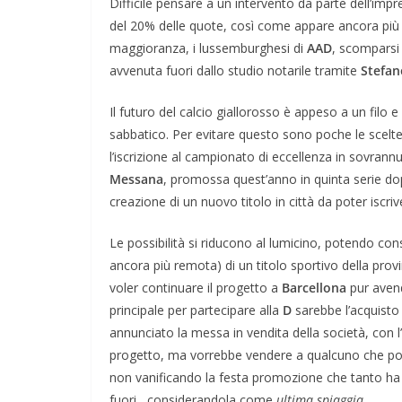
Difficile pensare a un intervento da parte dell’imp
del 20% delle quote, così come appare ancora più i
maggioranza, i lussemburghesi di
AAD
, scomparsi 
avvenuta fuori dallo studio notarile tramite
Stefan
Il futuro del calcio giallorosso è appeso a un fil
sabbatico. Per evitare questo sono poche le scelt
l’iscrizione al campionato di eccellenza in sovra
Messana
, promossa quest’anno in quinta serie dop
creazione di un nuovo titolo in città da poter iscri
Le possibilità si riducono al lumicino, potendo con
ancora più remota) di un titolo sportivo della provin
voler continuare il progetto a
Barcellona
pur avend
principale per partecipare alla
D
sarebbe l’acquisto 
annunciato la messa in vendita della società, con l
progetto, ma vorrebbe vendere a qualcuno che poss
non vanificando la festa promozione che tanto ha fa
fuori, considerandola come
ultima spiaggia
.