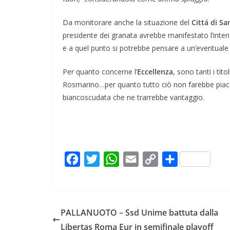
Da monitorare anche la situazione del
Cittá di Sa
presidente dei granata avrebbe manifestato l’inten
e a quel punto si potrebbe pensare a un’eventuale
Per quanto concerne l’
Eccellenza
, sono tanti i tit
Rosmarino…per quanto tutto ciò non farebbe piacer
biancoscudata che ne trarrebbe vantaggio.
F
T
W
E
C
C
a
w
h
m
o
o
c
i
a
a
p
n
e
t
t
i
y
d
PALLANUOTO – Ssd Unime battuta dalla
b
t
s
l
L
i
Libertas Roma Eur in semifinale playoff