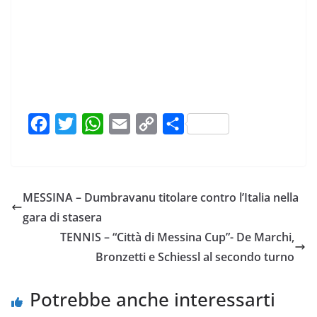
F
T
W
E
C
C
a
w
h
m
o
o
c
i
a
a
p
n
e
t
t
i
y
d
MESSINA – Dumbravanu titolare contro l’Italia nella
b
t
s
l
L
i
gara di stasera
o
e
A
i
v
TENNIS – “Città di Messina Cup”- De Marchi,
o
r
p
n
i
Bronzetti e Schiessl al secondo turno
k
p
k
d
i
Potrebbe anche interessarti