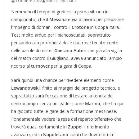
3 Ottobre 2022
Marco Laquidara
Nemmeno il tempo di godersi la prima vittoria in
campionato, che il
Messina
è già a lavoro per preparare
l’impegno di domani contro il
Crotone
in Coppa Italia.
Test molto arduo per i biancoscudati, soprattutto
pensando alla profondità delle due rose tenuto conto
delle parole di mister
Gaetano Auter
i che già alla vigilia
del match contro il Giugliano, aveva annunciato l’ampio
ricorso al
turnover
per la gara di Coppa.
Sarà quindi una chance per rivedere elementi come
Lewandowski
, finito ai margini del progetto tecnico, e
soprattutto sarà l’occasione di testare la tenuta del
centrocampo senza un leader come
Marino
, che fin qui
ha giocato tutte le gare della formazione messinese.
Fondamentale vedere la resa del reparto offensivo che
troverà quasi certamente in
Zuppel
il riferimento
avanzato, ed in
Napoletano
colui che dovrà fornire i