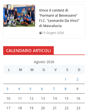
Vince il contest di
“Formare al Benessere”
l’I.C. “Leonardo Da Vinci”
di Mascalucia
15 Giugno 2026
CALENDARIO ARTICOLI
Agosto 2026
L
M
M
G
V
S
D
1
2
3
4
5
6
7
8
9
10
11
12
13
14
15
16
17
18
19
20
21
22
23