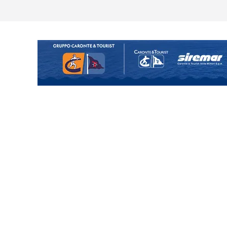
o il ritiro di Cascia: intensità e
uando chiama questa piazza non
a Serie D»
ina Tourè è un nuovo
ato il caso sul contratto del
 l’ACR Messina
900 – Il calendario ’26/’27