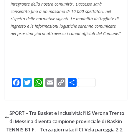
integrante della nostra comunità”. L’accesso sarà
consentito fino a un massimo di 10.000 spettatori, nel
rispetto delle normative vigenti. Le modalità dettagliate di
ingresso e le informazioni logistiche saranno comunicate
nei prossimi giorni attraverso i canali ufficiali del Comune.
”
F
T
W
E
C
C
a
w
h
m
o
o
c
i
a
a
p
n
e
t
t
i
y
d
SPORT – Tra Basket e Inclusività: l’IIS Verona Trento
b
t
s
l
L
i
di Messina diventa campione provinciale di Baskin
o
e
A
i
v
TENNIS B1 F. – Terza giornata: il Ct Vela pareggia 2-2