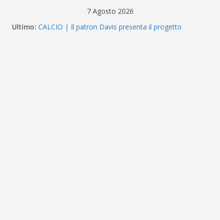
Salta
7 Agosto 2026
al
Ultimo:
CALCIO | Il patron Davis presenta il progetto
contenuto
Messina. “La categoria definisce dove giochiamo ma
non chi siamo”
SERIE D – i verdetti della Co.Vi.So.D.: bocciato il
Fasano, ufficializzati 6 ripescaggi. Messina e Kamarat
restano in Eccellenza
Messina, prosegue il ritiro di Cascia: si alzano i ritmi
tra lavoro aerobico e palla
ACR MESSINA – Definito organigramma “Mondo
Messina 26/27”
Calciomercato Messina, si valuta il terzino Matteo
Guerriero nell’ultima stagione a Treviso