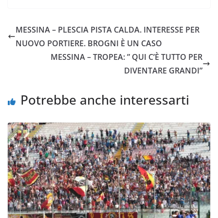
c
i
a
a
p
n
e
t
t
i
y
d
MESSINA – PLESCIA PISTA CALDA. INTERESSE PER
b
t
s
l
L
i
NUOVO PORTIERE. BROGNI È UN CASO
o
e
A
i
v
MESSINA – TROPEA: ” QUI C’È TUTTO PER
o
r
p
n
i
DIVENTARE GRANDI”
k
p
k
d
i
Potrebbe anche interessarti