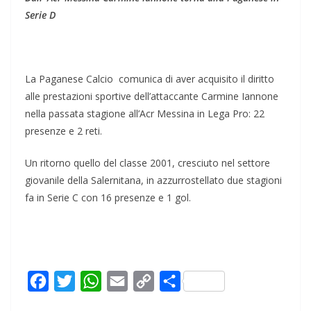
Serie D
La Paganese Calcio comunica di aver acquisito il diritto
alle prestazioni sportive dell’attaccante Carmine Iannone
nella passata stagione all’Acr Messina in Lega Pro: 22
presenze e 2 reti.
Un ritorno quello del classe 2001, cresciuto nel settore
giovanile della Salernitana, in azzurrostellato due stagioni
fa in Serie C con 16 presenze e 1 gol.
F
T
W
E
C
C
a
w
h
m
o
o