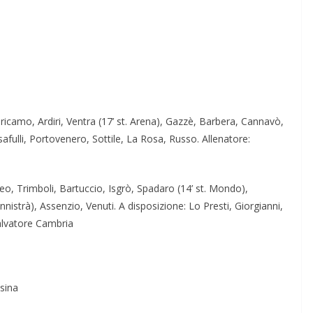
Tricamo, Ardiri, Ventra (17’ st. Arena), Gazzè, Barbera, Cannavò,
afulli, Portovenero, Sottile, La Rosa, Russo. Allenatore:
o, Trimboli, Bartuccio, Isgrò, Spadaro (14’ st. Mondo),
Cannistrà), Assenzio, Venuti. A disposizione: Lo Presti, Giorgianni,
Salvatore Cambria
ssina