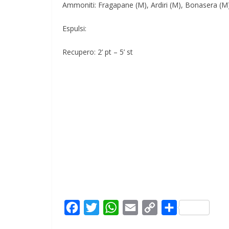
Ammoniti: Fragapane (M), Ardiri (M), Bonasera (
Espulsi:
Recupero: 2’ pt – 5’ st
F
T
W
E
C
C
a
w
h
m
o
o