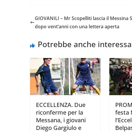
c
i
a
a
p
n
e
t
t
i
y
d
GIOVANILI – Mr Scopelliti lascia il Messina 
b
t
s
l
L
i
dopo vent’anni con una lettera aperta
o
e
A
i
v
o
r
p
n
i
Potrebbe anche interessa
k
p
k
d
i
ECCELLENZA. Due
PROMO
riconferme per la
festa
Messana, i giovani
l’Eccel
Diego Gargiulo e
Belpas