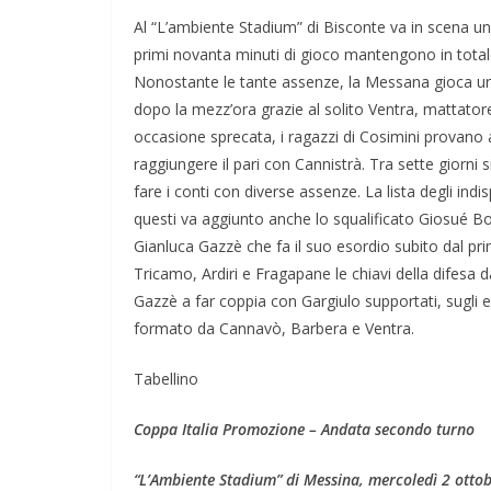
Al “L’ambiente Stadium” di Bisconte va in scena u
primi novanta minuti di gioco mantengono in totale 
Nonostante le tante assenze, la Messana gioca un
dopo la mezz’ora grazie al solito Ventra, mattatore
occasione sprecata, i ragazzi di Cosimini provano 
raggiungere il pari con Cannistrà. Tra sette giorni 
fare i conti con diverse assenze. La lista degli ind
questi va aggiunto anche lo squalificato Giosué Bon
Gianluca Gazzè che fa il suo esordio subito dal pr
Tricamo, Ardiri e Fragapane le chiavi della difesa
Gazzè a far coppia con Gargiulo supportati, sugli 
formato da Cannavò, Barbera e Ventra.
Tabellino
Coppa Italia Promozione – Andata secondo turno
“L’Ambiente Stadium” di Messina, mercoledì 2 ottob