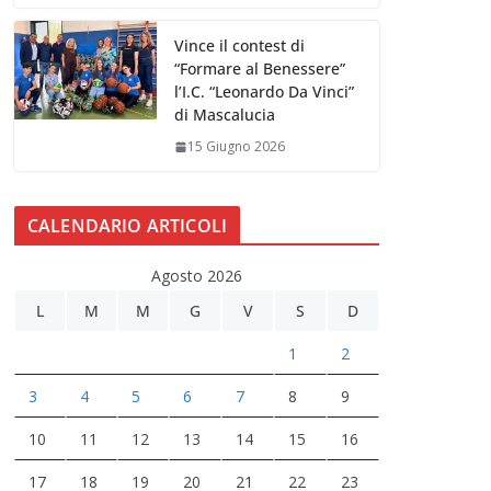
Vince il contest di
“Formare al Benessere”
l’I.C. “Leonardo Da Vinci”
di Mascalucia
15 Giugno 2026
CALENDARIO ARTICOLI
Agosto 2026
L
M
M
G
V
S
D
1
2
3
4
5
6
7
8
9
10
11
12
13
14
15
16
17
18
19
20
21
22
23