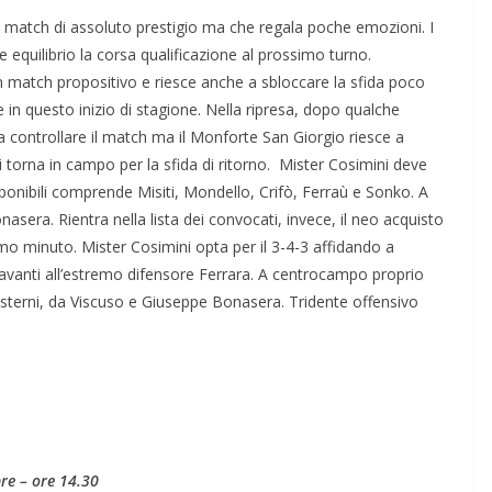
n match di assoluto prestigio ma che regala poche emozioni. I
equilibrio la corsa qualificazione al prossimo turno.
 match propositivo e riesce anche a sbloccare la sfida poco
 in questo inizio di stagione. Nella ripresa, dopo qualche
a controllare il match ma il Monforte San Giorgio riesce a
si torna in campo per la sfida di ritorno. Mister Cosimini deve
isponibili comprende Misiti, Mondello, Crifò, Ferraù e Sonko. A
asera. Rientra nella lista dei convocati, invece, il neo acquisto
imo minuto. Mister Cosimini opta per il 3-4-3 affidando a
 davanti all’estremo difensore Ferrara. A centrocampo proprio
esterni, da Viscuso e Giuseppe Bonasera. Tridente offensivo
re – ore 14.30