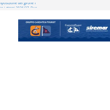
posizione del girone I
ecco i gironi 2026/27. Due
Cascia: si alzano i ritmi tra lavoro
ina Tourè è un nuovo
 colpo per il reparto arretrato:
e Coco