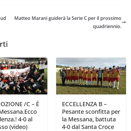
Sud
Matteo Marani guiderà la Serie C per il prossimo
quadriennio.
rti
ZIONE /C – È
ECCELLENZA B –
 Messana.Ecco
Pesante sconfitta per
lenza.! 4-0 al
la Messana, battuta
so (video)
4-0 dal Santa Croce