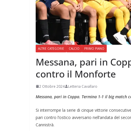
ALTRE CATEGORIE
CALCIO
PRIMO PIANO
Messana, pari in Copp
contro il Monforte
2 Ottobre 2024
Letteria Cavallaro
Messana, pari in Coppa. Termina 1-1 il big match 
Si interrompe la serie di cinque vittorie consecutiv
pari contro l’ostico avversario nell’andata del se
Cannistrà.