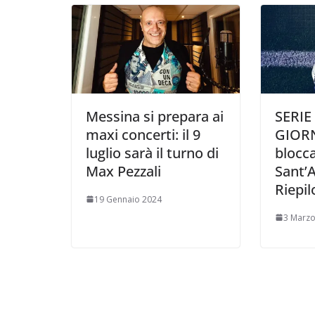
i
Messina si prepara ai
SERIE
maxi concerti: il 9
GIORN
luglio sarà il turno di
blocca
Max Pezzali
Sant’
Riepil
19 Gennaio 2024
3 Marzo