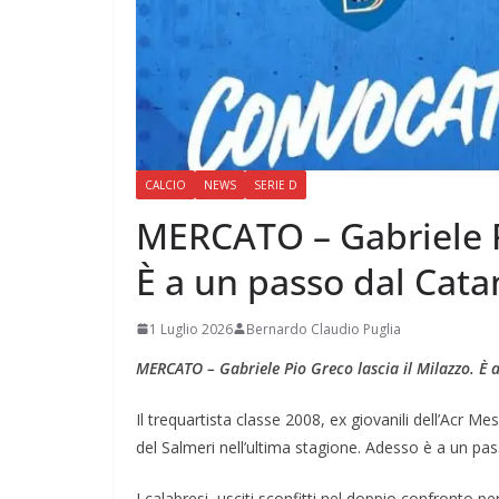
CALCIO
NEWS
SERIE D
MERCATO – Gabriele Pi
È a un passo dal Cata
1 Luglio 2026
Bernardo Claudio Puglia
MERCATO – Gabriele Pio Greco lascia il Milazzo. È 
Il trequartista classe 2008, ex giovanili dell’Acr M
del Salmeri nell’ultima stagione. Adesso è a un pas
I calabresi, usciti sconfitti nel doppio confronto p