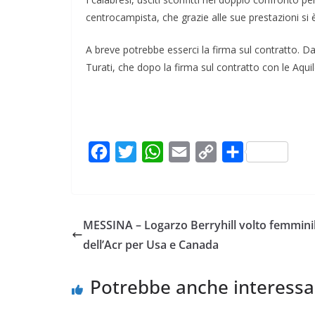
centrocampista, che grazie alle sue prestazioni si è
A breve potrebbe esserci la firma sul contratto. Da
Turati, che dopo la firma sul contratto con le Aqu
F
T
W
E
C
C
a
w
h
m
o
o
c
i
a
a
p
n
e
t
t
i
y
d
MESSINA – Logarzo Berryhill volto femmini
b
t
s
l
L
i
dell’Acr per Usa e Canada
o
e
A
i
v
o
r
p
n
i
Potrebbe anche interessa
k
p
k
d