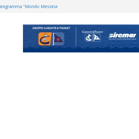
Cascia: si alzano i ritmi tra lavoro
ganigramma “Mondo Messina
uta il terzino Matteo Guerriero
posizione del girone I
ecco i gironi 2026/27. Due