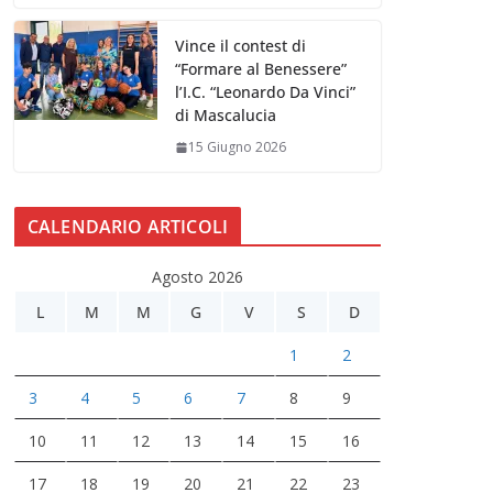
Vince il contest di
“Formare al Benessere”
l’I.C. “Leonardo Da Vinci”
di Mascalucia
15 Giugno 2026
CALENDARIO ARTICOLI
Agosto 2026
L
M
M
G
V
S
D
1
2
3
4
5
6
7
8
9
10
11
12
13
14
15
16
17
18
19
20
21
22
23