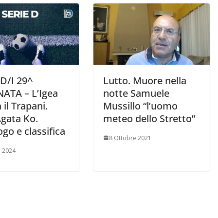
 D/I 29^
Lutto. Muore nella
ATA – L’Igea
notte Samuele
 il Trapani.
Mussillo “l’uomo
Agata Ko.
meteo dello Stretto”
ogo e classifica
8 Ottobre 2021
 2024