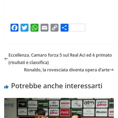
F
T
W
E
C
C
a
w
h
m
o
o
c
i
a
a
p
n
e
t
t
i
y
d
Eccellenza. Camaro forza 5 sul Real Aci ed è primato
b
t
s
l
L
i
(risultati e classifica)
o
e
A
i
v
Ronaldo, la rovesciata diventa opera d’arte
o
r
p
n
i
k
p
k
d
Potrebbe anche interessarti
i