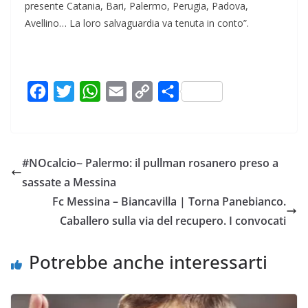
presente Catania, Bari, Palermo, Perugia, Padova,
Avellino… La loro salvaguardia va tenuta in conto”.
F
T
W
E
C
C
a
w
h
m
o
o
c
i
a
a
p
n
e
t
t
i
y
d
#NOcalcio~ Palermo: il pullman rosanero preso a
b
t
s
l
L
i
sassate a Messina
o
e
A
i
v
Fc Messina – Biancavilla | Torna Panebianco.
o
r
p
n
i
Caballero sulla via del recupero. I convocati
k
p
k
d
i
Potrebbe anche interessarti