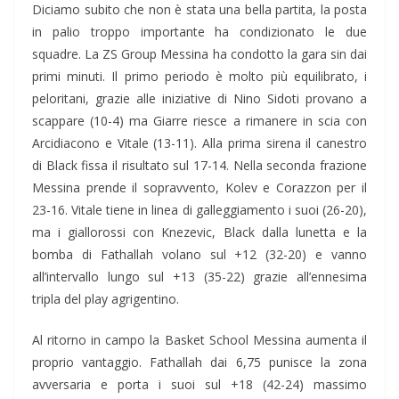
Diciamo subito che non è stata una bella partita, la posta
in palio troppo importante ha condizionato le due
squadre. La ZS Group Messina ha condotto la gara sin dai
primi minuti. Il primo periodo è molto più equilibrato, i
peloritani, grazie alle iniziative di Nino Sidoti provano a
scappare (10-4) ma Giarre riesce a rimanere in scia con
Arcidiacono e Vitale (13-11). Alla prima sirena il canestro
di Black fissa il risultato sul 17-14. Nella seconda frazione
Messina prende il sopravvento, Kolev e Corazzon per il
23-16. Vitale tiene in linea di galleggiamento i suoi (26-20),
ma i giallorossi con Knezevic, Black dalla lunetta e la
bomba di Fathallah volano sul +12 (32-20) e vanno
all’intervallo lungo sul +13 (35-22) grazie all’ennesima
tripla del play agrigentino.
Al ritorno in campo la Basket School Messina aumenta il
proprio vantaggio. Fathallah dai 6,75 punisce la zona
avversaria e porta i suoi sul +18 (42-24) massimo