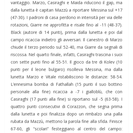
vantaggio. Marzo, Casiraghi e Maida riducono il gap, ma
dalla lunetta è capitan Mazzù a riportare Messina sul +17
(47-30). I padroni di casa perdono in intensità per via delle
rotazioni, Giarre ne approfitta e risale fino al -11 (48-37).
Black (autore di 14 punti), prima dalla lunetta e poi dal
campo ricaccia indietro gli avversari. Il canestro di Marzo
chiude il terzo periodo sul 52-40, ma Giarre da segnali di
riscossa. Nel quarto finale, infatti, Casiraghi trascina i suoi
con sette punti fino al 55-51. Il gioco da tre di Kolev (10
punti per il leone bulgaro) risolleva Messina, ma dalla
lunetta Marzo e Vitale ristabiliscono le distanze: 58-54.
L’ennesima bomba di Fathallah (15 punti il suo bottino
personale alla fine) ricaccia a -7 i gialloblù, che con
Casiraghi (17 punti alla fine) si riportano sul -5 (63-58). I
quattro punti consecutivi di Corazzon, che segna prima
dalla lunetta e poi finalizza dopo un rimbalzo una palla
rubata da Mazzù, mettono la parola fine alla sfida. Finisce
67-60, gli “scolari” festeggiano al centro del campo: