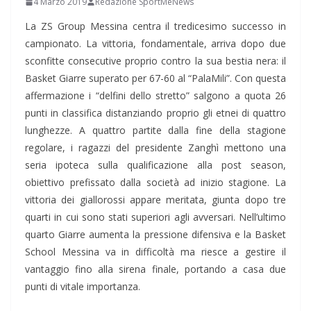
4 Marzo 2019
Redazione SportMeNews
La ZS Group Messina centra il tredicesimo successo in
campionato. La vittoria, fondamentale, arriva dopo due
sconfitte consecutive proprio contro la sua bestia nera: il
Basket Giarre superato per 67-60 al “PalaMili”. Con questa
affermazione i “delfini dello stretto” salgono a quota 26
punti in classifica distanziando proprio gli etnei di quattro
lunghezze. A quattro partite dalla fine della stagione
regolare, i ragazzi del presidente Zanghì mettono una
seria ipoteca sulla qualificazione alla post season,
obiettivo prefissato dalla società ad inizio stagione. La
vittoria dei giallorossi appare meritata, giunta dopo tre
quarti in cui sono stati superiori agli avversari. Nell’ultimo
quarto Giarre aumenta la pressione difensiva e la Basket
School Messina va in difficoltà ma riesce a gestire il
vantaggio fino alla sirena finale, portando a casa due
punti di vitale importanza.