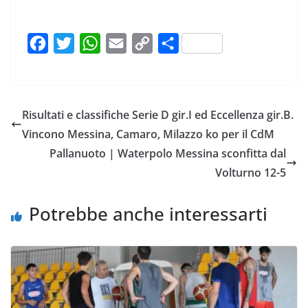
F
T
W
E
C
C
a
w
h
m
o
o
c
i
a
a
p
n
e
t
t
i
y
d
Risultati e classifiche Serie D gir.I ed Eccellenza gir.B.
b
t
s
l
L
i
Vincono Messina, Camaro, Milazzo ko per il CdM
o
e
A
i
v
Pallanuoto | Waterpolo Messina sconfitta dal
o
r
p
n
i
Volturno 12-5
k
p
k
d
i
Potrebbe anche interessarti