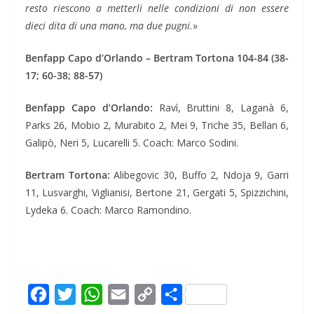
resto riescono a metterli nelle condizioni di non essere
dieci dita di una mano, ma due pugni.
»
Benfapp Capo d’Orlando – Bertram Tortona 104-84 (38-
17; 60-38; 88-57)
Benfapp Capo d’Orlando:
Ravì, Bruttini 8, Laganà 6,
Parks 26, Mobio 2, Murabito 2, Mei 9, Triche 35, Bellan 6,
Galipò, Neri 5, Lucarelli 5. Coach: Marco Sodini.
Bertram Tortona:
Alibegovic 30, Buffo 2, Ndoja 9, Garri
11, Lusvarghi, Viglianisi, Bertone 21, Gergati 5, Spizzichini,
Lydeka 6. Coach: Marco Ramondino.
F
T
W
E
C
C