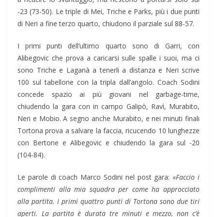
-23 (73-50). Le triple di Mei, Triche e Parks, più i due punti
di Neri a fine terzo quarto, chiudono il parziale sul 88-57.
I primi punti dell’ultimo quarto sono di Garri, con
Alibegovic che prova a caricarsi sulle spalle i suoi, ma ci
sono Triche e Laganà a tenerli a distanza e Neri scrive
100 sul tabellone con la tripla dall’angolo. Coach Sodini
concede spazio ai più giovani nel garbage-time,
chiudendo la gara con in campo Galipò, Ravì, Murabito,
Neri e Mobio. A segno anche Murabito, e nei minuti finali
Tortona prova a salvare la faccia, ricucendo 10 lunghezze
con Bertone e Alibegovic e chiudendo la gara sul -20
(104-84).
Le parole di coach Marco Sodini nel post gara: «
Faccio i
complimenti alla mia squadra per come ha approcciato
alla partita. I primi quattro punti di Tortona sono due tiri
aperti. La partita è durata tre minuti e mezzo, non c’è