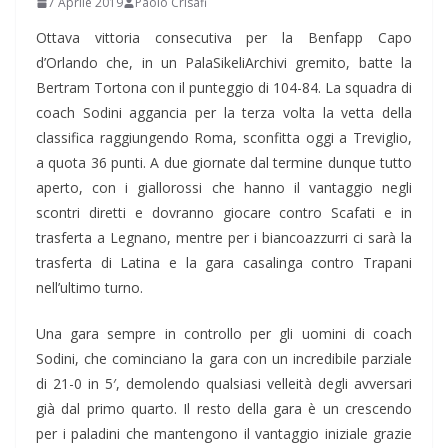
7 Aprile 2019
Paolo Crisafi
Ottava vittoria consecutiva per la Benfapp Capo
d’Orlando che, in un PalaSikeliArchivi gremito, batte la
Bertram Tortona con il punteggio di 104-84. La squadra di
coach Sodini aggancia per la terza volta la vetta della
classifica raggiungendo Roma, sconfitta oggi a Treviglio,
a quota 36 punti. A due giornate dal termine dunque tutto
aperto, con i giallorossi che hanno il vantaggio negli
scontri diretti e dovranno giocare contro Scafati e in
trasferta a Legnano, mentre per i biancoazzurri ci sarà la
trasferta di Latina e la gara casalinga contro Trapani
nell’ultimo turno.
Una gara sempre in controllo per gli uomini di coach
Sodini, che cominciano la gara con un incredibile parziale
di 21-0 in 5′, demolendo qualsiasi velleità degli avversari
già dal primo quarto. Il resto della gara è un crescendo
per i paladini che mantengono il vantaggio iniziale grazie