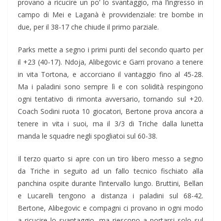
provano a ricucire un po’ lo svantaggio, ma l’ingresso in
campo di Mei e Laganà è provvidenziale: tre bombe in
due, per il 38-17 che chiude il primo parziale.
Parks mette a segno i primi punti del secondo quarto per
il +23 (40-17). Ndoja, Alibegovic e Garri provano a tenere
in vita Tortona, e accorciano il vantaggio fino al 45-28.
Ma i paladini sono sempre lì e con solidità respingono
ogni tentativo di rimonta avversario, tornando sul +20.
Coach Sodini ruota 10 giocatori, Bertone prova ancora a
tenere in vita i suoi, ma il 3/3 di Triche dalla lunetta
manda le squadre negli spogliatoi sul 60-38.
Il terzo quarto si apre con un tiro libero messo a segno
da Triche in seguito ad un fallo tecnico fischiato alla
panchina ospite durante l’intervallo lungo. Bruttini, Bellan
e Lucarelli tengono a distanza i paladini sul 68-42.
Bertone, Alibegovic e compagni ci provano in ogni modo
a ricucire lo svantaggio, ma riescono a portarsi solo sul