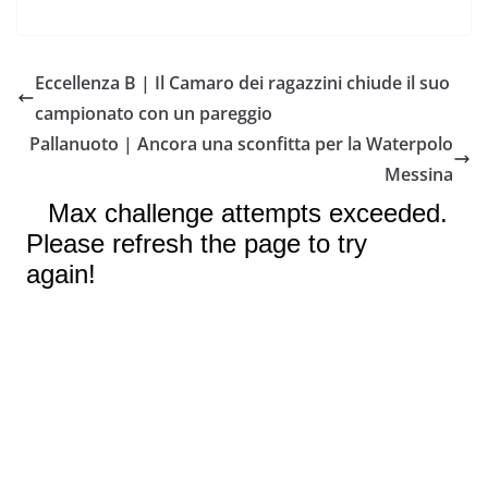
a
w
h
m
o
o
c
i
a
a
p
n
e
t
t
i
y
d
Eccellenza B | Il Camaro dei ragazzini chiude il suo
b
t
s
l
L
i
campionato con un pareggio
o
e
A
i
v
Pallanuoto | Ancora una sconfitta per la Waterpolo
o
r
p
n
i
Messina
k
p
k
d
i