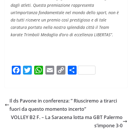
dagli atleti. Questa premiazione rappresenta
un’importanza fondamentale nel mondo dello sport, non è
da tutti ricevere un premio così prestigioso e di tale
caratura portato nella nostra splendida città il Team
karate Trimboli Medaglia d’oro di eccellenza LIBERTAS”.
F
T
W
E
C
C
a
w
h
m
o
o
c
i
a
a
p
n
e
t
t
i
y
d
Il ds Pavone in conferenza: ” Riusciremo a tirarci
b
t
s
l
L
i
fuori da questo momento incerto”
o
e
A
i
v
VOLLEY B2 F. – La Saracena lotta ma GBT Palermo
o
r
p
n
i
s’impone 3-0
k
p
k
d