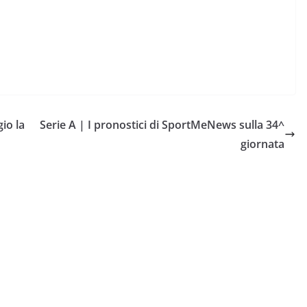
gio la
Serie A | I pronostici di SportMeNews sulla 34^
giornata