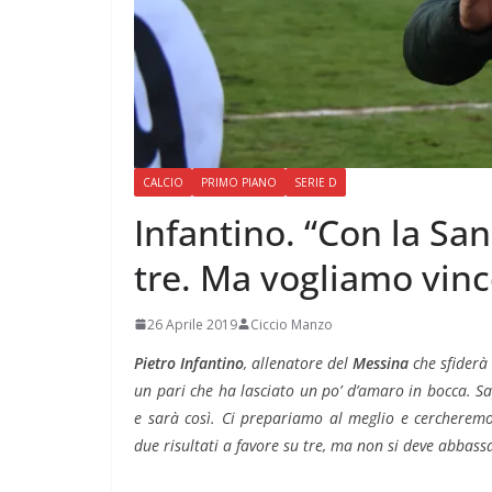
CALCIO
PRIMO PIANO
SERIE D
Infantino. “Con la San
tre. Ma vogliamo vinc
26 Aprile 2019
Ciccio Manzo
Pietro Infantino
, allenatore del
Messina
che sfiderà
un pari che ha lasciato un po’ d’amaro in bocca. 
e sarà così. Ci prepariamo al meglio e cercheremo
due risultati a favore su tre, ma non si deve abbass