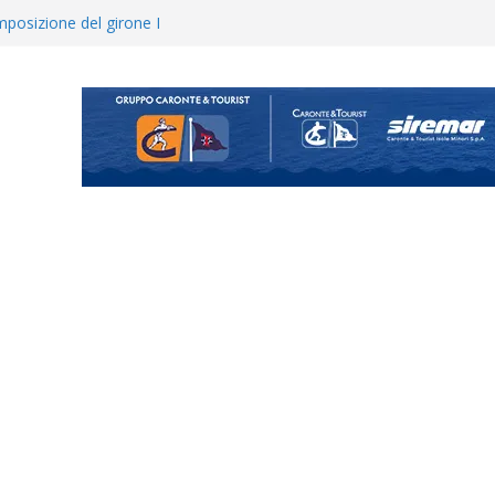
posizione del girone I
ecco i gironi 2026/27. Due
uando chiama questa piazza non
a Serie D»
ina Tourè è un nuovo
 colpo per il reparto arretrato:
e Coco