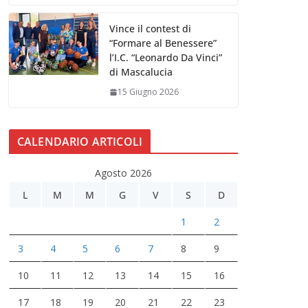
Vince il contest di
“Formare al Benessere”
l’I.C. “Leonardo Da Vinci”
di Mascalucia
15 Giugno 2026
CALENDARIO ARTICOLI
Agosto 2026
L
M
M
G
V
S
D
1
2
3
4
5
6
7
8
9
10
11
12
13
14
15
16
17
18
19
20
21
22
23