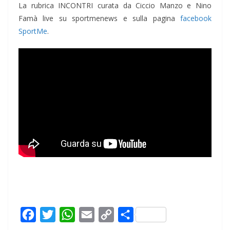
La rubrica INCONTRI curata da Ciccio Manzo e Nino
Famà live su sportmenews e sulla pagina
facebook
SportMe
.
F
T
W
E
C
C