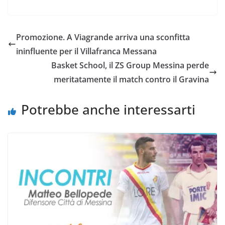
a
w
h
m
o
o
c
i
a
a
p
n
e
t
t
i
y
d
Promozione. A Viagrande arriva una sconfitta
b
t
s
l
L
i
ininfluente per il Villafranca Messana
o
e
A
i
v
Basket School, il ZS Group Messina perde
o
r
p
n
i
meritatamente il match contro il Gravina
k
p
k
d
i
Potrebbe anche interessarti