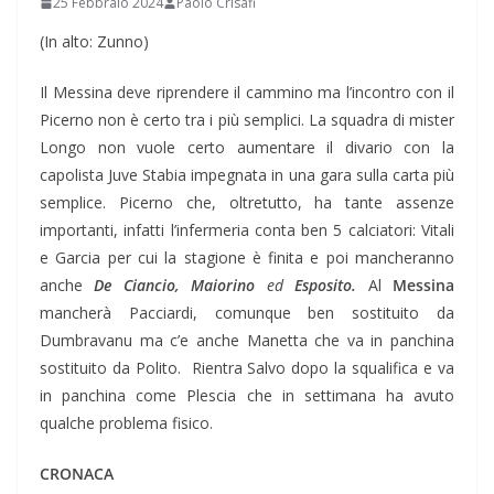
25 Febbraio 2024
Paolo Crisafi
(In alto: Zunno)
Il Messina deve riprendere il cammino ma l’incontro con il
Picerno non è certo tra i più semplici. La squadra di mister
Longo non vuole certo aumentare il divario con la
capolista Juve Stabia impegnata in una gara sulla carta più
semplice. Picerno che, oltretutto, ha tante assenze
importanti, infatti l’infermeria conta ben 5 calciatori: Vitali
e Garcia per cui la stagione è finita e poi mancheranno
anche
De Ciancio, Maiorino
ed
Esposito.
Al
Messina
mancherà Pacciardi, comunque ben sostituito da
Dumbravanu ma c’e anche Manetta che va in panchina
sostituito da Polito. Rientra Salvo dopo la squalifica e va
in panchina come Plescia che in settimana ha avuto
qualche problema fisico.
CRONACA