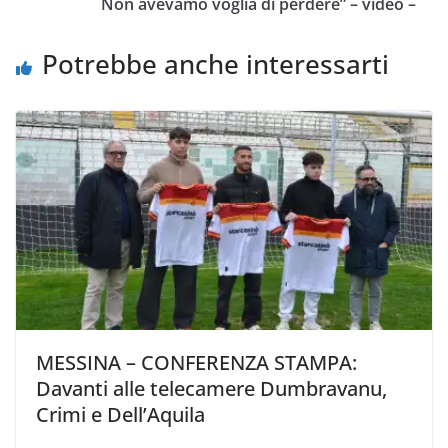
Non avevamo voglia di perdere” – video –
k
p
k
d
i
Potrebbe anche interessarti
MESSINA – CONFERENZA STAMPA:
Davanti alle telecamere Dumbravanu,
Crimi e Dell’Aquila