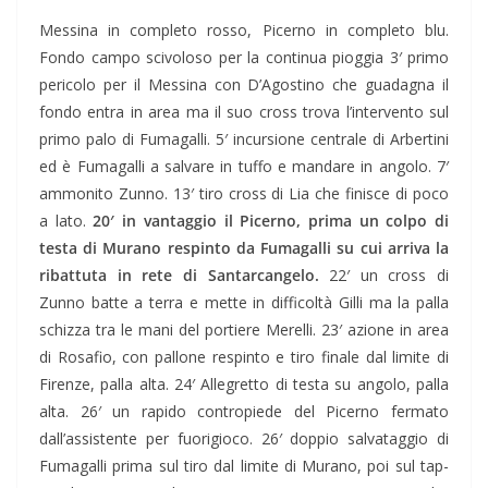
Messina in completo rosso, Picerno in completo blu.
Fondo campo scivoloso per la continua pioggia 3′ primo
pericolo per il Messina con D’Agostino che guadagna il
fondo entra in area ma il suo cross trova l’intervento sul
primo palo di Fumagalli. 5′ incursione centrale di Arbertini
ed è Fumagalli a salvare in tuffo e mandare in angolo. 7′
ammonito Zunno. 13′ tiro cross di Lia che finisce di poco
a lato.
20′ in vantaggio il Picerno, prima un colpo di
testa di Murano respinto da Fumagalli su cui arriva la
ribattuta in rete di Santarcangelo.
22′ un cross di
Zunno batte a terra e mette in difficoltà Gilli ma la palla
schizza tra le mani del portiere Merelli. 23′ azione in area
di Rosafio, con pallone respinto e tiro finale dal limite di
Firenze, palla alta. 24′ Allegretto di testa su angolo, palla
alta. 26′ un rapido contropiede del Picerno fermato
dall’assistente per fuorigioco. 26′ doppio salvataggio di
Fumagalli prima sul tiro dal limite di Murano, poi sul tap-