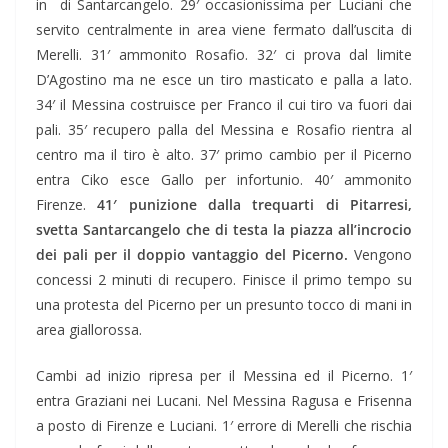
in di Santarcangelo. 29′ occasionissima per Luciani che
servito centralmente in area viene fermato dall’uscita di
Merelli. 31′ ammonito Rosafio. 32′ ci prova dal limite
D’Agostino ma ne esce un tiro masticato e palla a lato.
34′ il Messina costruisce per Franco il cui tiro va fuori dai
pali. 35′ recupero palla del Messina e Rosafio rientra al
centro ma il tiro è alto. 37′ primo cambio per il Picerno
entra Ciko esce Gallo per infortunio. 40′ ammonito
Firenze.
41′ punizione dalla trequarti di Pitarresi,
svetta Santarcangelo che di testa la piazza all’incrocio
dei pali per il doppio vantaggio del Picerno.
Vengono
concessi 2 minuti di recupero. Finisce il primo tempo su
una protesta del Picerno per un presunto tocco di mani in
area giallorossa.
Cambi ad inizio ripresa per il Messina ed il Picerno. 1′
entra Graziani nei Lucani. Nel Messina Ragusa e Frisenna
a posto di Firenze e Luciani. 1′ errore di Merelli che rischia