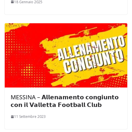
18 Gennaio 2025
MESSINA – 𝗔𝗹𝗹𝗲𝗻𝗮𝗺𝗲𝗻𝘁𝗼 𝗰𝗼𝗻𝗴𝗶𝘂𝗻𝘁𝗼
𝗰𝗼𝗻 𝗶𝗹 𝗩𝗮𝗹𝗹𝗲𝘁𝘁𝗮 𝗙𝗼𝗼𝘁𝗯𝗮𝗹𝗹 𝗖𝗹𝘂𝗯
11 Settembre 2023