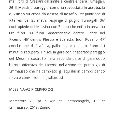
ma il tiro di Graziani dal limite è centrale, para Fumagalli.
26′ il Messina pareggia con una rovesciata in acrobazia
di Zunno su cross da destra di Rosafio.
35′ punizione di
Pitarresi dai 25 metri, respinge di pugno Fumagalli. 36′
contropiede del Messina con Zunno che entra in area ma
tira fuori. 38′ fuori Santarcangelo dentro Petito nel
Picerno. 46′ dentro Plescia e Scafetta, fuori Rosafio. 47′
conclusione di Scafetta, palla di poco a lato. Sono 4 i
minuti di recupero. Finisce la gara con l’insperato pareggio
del Messina costruito nella seconda parte di gara dopo
l’errore difensivo del Picerno nell’azione del primo gol di
Emmausso che ha cambiato gli equilibri in campo dando
forza e convinzione ai giallorossi.
MESSINA-AZ PICERNO 2-2
Marcatori: 20′ pt e 41′ pt Santarcangelo, 13′ st
Emmausso, 26′ st Zunno