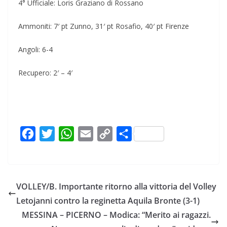
4° Ufficiale: Loris Graziano di Rossano
Ammoniti: 7′ pt Zunno, 31′ pt Rosafio, 40′ pt Firenze
Angoli: 6-4
Recupero: 2′ – 4′
F
T
W
E
C
C
a
w
h
m
o
o
c
i
a
a
p
n
e
t
t
i
y
d
VOLLEY/B. Importante ritorno alla vittoria del Volley
b
t
s
l
L
i
Letojanni contro la reginetta Aquila Bronte (3-1)
o
e
A
i
v
MESSINA – PICERNO – Modica: “Merito ai ragazzi.
o
r
p
n
i