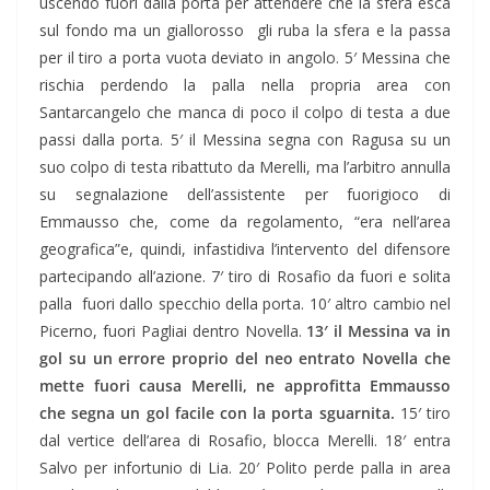
uscendo fuori dalla porta per attendere che la sfera esca
sul fondo ma un giallorosso gli ruba la sfera e la passa
per il tiro a porta vuota deviato in angolo. 5′ Messina che
rischia perdendo la palla nella propria area con
Santarcangelo che manca di poco il colpo di testa a due
passi dalla porta. 5′ il Messina segna con Ragusa su un
suo colpo di testa ribattuto da Merelli, ma l’arbitro annulla
su segnalazione dell’assistente per fuorigioco di
Emmausso che, come da regolamento, “era nell’area
geografica”e, quindi, infastidiva l’intervento del difensore
partecipando all’azione. 7′ tiro di Rosafio da fuori e solita
palla fuori dallo specchio della porta. 10′ altro cambio nel
Picerno, fuori Pagliai dentro Novella.
13′ il Messina va in
gol su un errore proprio del neo entrato Novella che
mette fuori causa Merelli, ne approfitta Emmausso
che segna un gol facile con la porta sguarnita.
15′ tiro
dal vertice dell’area di Rosafio, blocca Merelli. 18′ entra
Salvo per infortunio di Lia. 20′ Polito perde palla in area