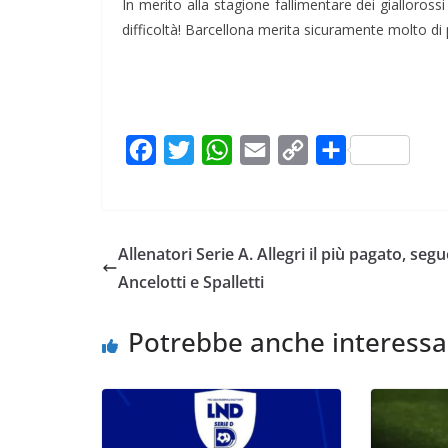
In merito alla stagione fallimentare dei gialloross
difficoltà! Barcellona merita sicuramente molto di 
F
T
W
E
C
C
a
w
h
m
o
o
c
i
a
a
p
n
e
t
t
i
y
d
Allenatori Serie A. Allegri il più pagato, seg
b
t
s
l
L
i
Ancelotti e Spalletti
o
e
A
i
v
o
r
p
n
i
Potrebbe anche interessa
k
p
k
d
i