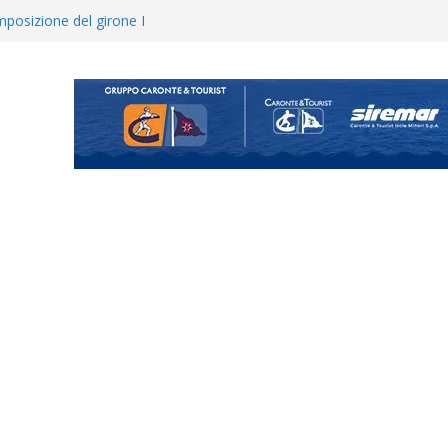
 colpo per il reparto arretrato:
e Coco
posizione del girone I
ecco i gironi 2026/27. Due
uando chiama questa piazza non
a Serie D»
ina Tourè è un nuovo