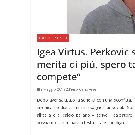
CALCIO
SERIE D
Igea Virtus. Perkovic s
merita di più, spero t
compete“
9 Maggio 2019
Piero Genovese
Dopo aver salutato la serie D con una sconfitta, l
tirrenica mediante un messaggio sui social. “Sono
all’Italia e al calcio italiano – scrive il calci
possiamo camminare a testa alta e con dignità”.