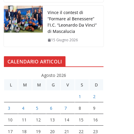
Vince il contest di
“Formare al Benessere”
l’I.C. “Leonardo Da Vinci”
di Mascalucia
15 Giugno 2026
CALENDARIO ARTICOLI
Agosto 2026
L
M
M
G
V
S
D
1
2
3
4
5
6
7
8
9
10
11
12
13
14
15
16
17
18
19
20
21
22
23