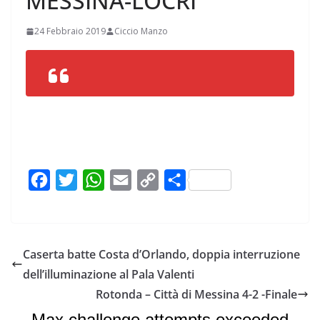
MESSINA-LOCRI
24 Febbraio 2019
Ciccio Manzo
F
T
W
E
C
C
a
w
h
m
o
o
c
i
a
a
p
n
e
t
t
i
y
d
Caserta batte Costa d’Orlando, doppia interruzione
b
t
s
l
L
i
dell’illuminazione al Pala Valenti
o
e
A
i
v
Rotonda – Città di Messina 4-2 -Finale
o
r
p
n
i