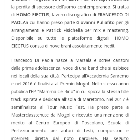
la perdita di spessore dell’uomo contemporaneo. Si tratta
di
HOMO EIECTUS
, lavoro discografico di
FRANCESCO DI
PAOLA
a cui hanno preso parte
Giovanni Puliafito
per gli
arrangiamenti e
Patrick Fisichella
per mix e mastering.
Disponibile su tutte le piattaforme digitali, HOMO
EIECTUS consta di nove brani assolutamente inediti.
Francesco Di Paola nasce a Marsala e scrive canzoni
dalla prima adolescenza, voce di una band che si esibisce
nei locali della sua città. Partecipa all’Accademia Sanremo
e nel 2016 è finalista al Premio Mogol. Nello stesso anno
pubblica l’EP “Mamma c’è Rino” in cui spicca la stessa title
track ispirata e dedicata all’isola di Marettimo. Nel 2017 è
semifinalista al Tour Music Fest. Ha preso parte a
Masterclasstenute da Mogol e ricevuto una menzione di
merito al Centro Europeo di Toscolano, Scuola di
Perfezionamento per autori di testi, compositori e
interpreti diretta dal noto paroliere. Ha seguito