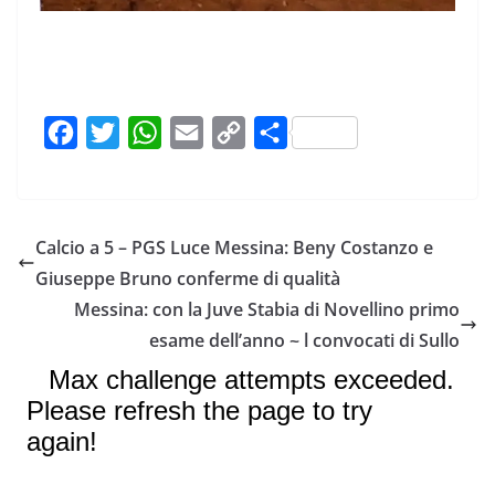
F
T
W
E
C
C
a
w
h
m
o
o
c
i
a
a
p
n
e
t
t
i
y
d
Calcio a 5 – PGS Luce Messina: Beny Costanzo e
b
t
s
l
L
i
Giuseppe Bruno conferme di qualità
o
e
A
i
v
Messina: con la Juve Stabia di Novellino primo
o
r
p
n
i
esame dell’anno ~ l convocati di Sullo
k
p
k
d
i