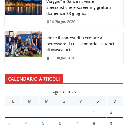
Viaggio” a Ganzirri: visite
specialistiche e screening gratuiti
domenica 28 giugno.
26 Giugno 2026
Vince il contest di “Formare al
Benessere” l’I.C. “Leonardo Da Vinci”
di Mascalucia
15 Giugno 2026
CALENDARIO ARTICOLI
Agosto 2026
L
M
M
G
V
S
D
1
2
3
4
5
6
7
8
9