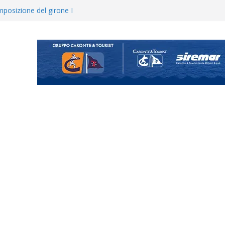
 colpo per il reparto arretrato:
e Coco
posizione del girone I
ecco i gironi 2026/27. Due
uando chiama questa piazza non
a Serie D»
ina Tourè è un nuovo