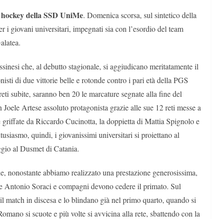
hockey della SSD UniMe
m
. Domenica scorsa, sul sintetico della
 i giovani universitari, impegnati sia con l’esordio del team
alatea.
sinesi che, al debutto stagionale, si aggiudicano meritatamente il
sti di due vittorie belle e rotonde contro i pari età della PGS
ti subite, saranno ben 20 le marcature segnate alla fine del
Joele Artese assoluto protagonista grazie alle sue 12 reti messe a
 griffate da Riccardo Cucinotta, la doppietta di Mattia Spignolo e
tusiasmo, quindi, i giovanissimi universitari si proiettano al
io al Dusmet di Catania.
e, nonostante abbiamo realizzato una prestazione generosissima,
uale Antonio Soraci e compagni devono cedere il primato. Sul
o il match in discesa e lo blindano già nel primo quarto, quando si
omano si scuote e più volte si avvicina alla rete, sbattendo con la