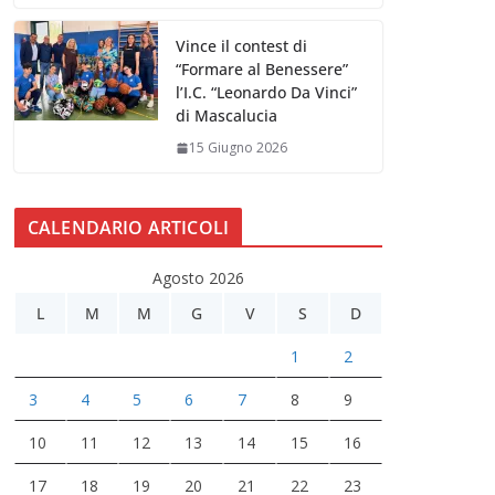
Vince il contest di
“Formare al Benessere”
l’I.C. “Leonardo Da Vinci”
di Mascalucia
15 Giugno 2026
CALENDARIO ARTICOLI
Agosto 2026
L
M
M
G
V
S
D
1
2
3
4
5
6
7
8
9
10
11
12
13
14
15
16
17
18
19
20
21
22
23