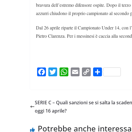
bravura dell’estremo difensore ospite. Dopo il terzo
azzurri chiudono il proprio campionato al secondo 
Dal 26 aprile riparte il Campionato Under 14, con l’in
Pietro Clarenza. Per i messinesi è caccia alla sec
F
T
W
E
C
C
a
w
h
m
o
o
c
i
a
a
p
n
e
t
t
i
y
d
SERIE C – Quali sanzioni se si salta la scade
b
t
s
l
L
i
oggi 16 aprile?
o
e
A
i
v
o
r
p
n
i
Potrebbe anche interessa