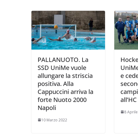
k
p
k
d
i
PALLANUOTO. La
Hocke
SSD UniMe vuole
UniMe 
allungare la striscia
e cede
positiva. Alla
secon
Cappuccini arriva la
campi
forte Nuoto 2000
all’H
Napoli
8 April
10 Marzo 2022