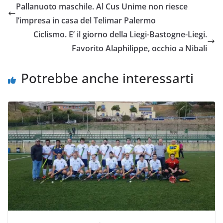
Pallanuoto maschile. Al Cus Unime non riesce
b
t
s
l
L
i
l’impresa in casa del Telimar Palermo
o
e
A
i
v
Ciclismo. E’ il giorno della Liegi-Bastogne-Liegi.
o
r
p
n
i
Favorito Alaphilippe, occhio a Nibali
k
p
k
d
i
Potrebbe anche interessarti