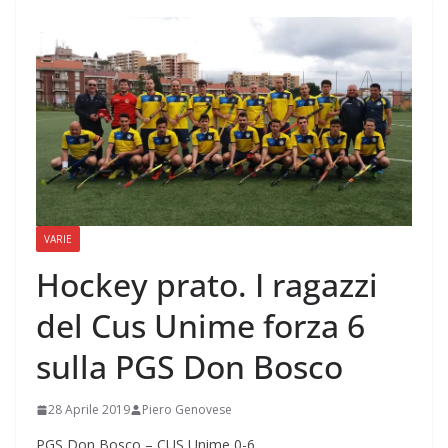
VARIE
Hockey prato. I ragazzi
del Cus Unime forza 6
sulla PGS Don Bosco
28 Aprile 2019
Piero Genovese
PGS Don Bosco – CUS Unime 0-6