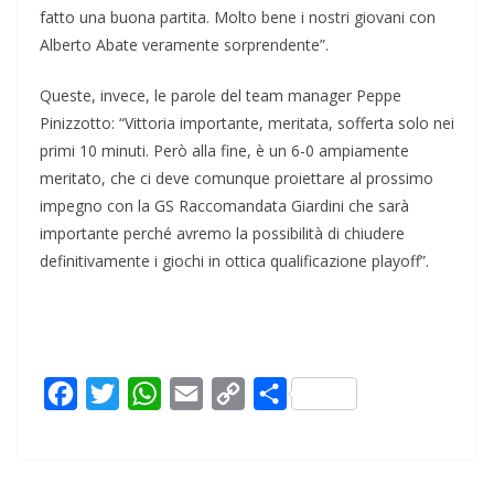
fatto una buona partita. Molto bene i nostri giovani con
Alberto Abate veramente sorprendente”.
Queste, invece, le parole del team manager Peppe
Pinizzotto: “Vittoria importante, meritata, sofferta solo nei
primi 10 minuti. Però alla fine, è un 6-0 ampiamente
meritato, che ci deve comunque proiettare al prossimo
impegno con la GS Raccomandata Giardini che sarà
importante perché avremo la possibilità di chiudere
definitivamente i giochi in ottica qualificazione playoff”.
F
T
W
E
C
C
a
w
h
m
o
o
c
i
a
a
p
n
e
t
t
i
y
d