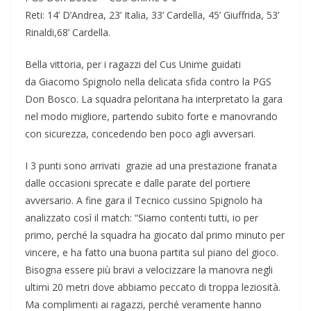
Reti: 14’ D’Andrea, 23’ Italia, 33’ Cardella, 45’ Giuffrida, 53’
Rinaldi,68’ Cardella.
Bella vittoria, per i ragazzi del Cus Unime guidati
da Giacomo Spignolo nella delicata sfida contro la PGS
Don Bosco. La squadra peloritana ha interpretato la gara
nel modo migliore, partendo subito forte e manovrando
con sicurezza, concedendo ben poco agli avversari.
I 3 punti sono arrivati grazie ad una prestazione franata
dalle occasioni sprecate e dalle parate del portiere
avversario. A fine gara il Tecnico cussino Spignolo ha
analizzato così il match: “Siamo contenti tutti, io per
primo, perché la squadra ha giocato dal primo minuto per
vincere, e ha fatto una buona partita sul piano del gioco.
Bisogna essere più bravi a velocizzare la manovra negli
ultimi 20 metri dove abbiamo peccato di troppa leziosità.
Ma complimenti ai ragazzi, perché veramente hanno