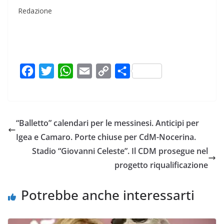
Redazione
F
T
W
E
C
C
a
w
h
m
o
o
c
i
a
a
p
n
e
t
t
i
y
d
“Balletto” calendari per le messinesi. Anticipi per
b
t
s
l
L
i
Igea e Camaro. Porte chiuse per CdM-Nocerina.
o
e
A
i
v
Stadio “Giovanni Celeste”. Il CDM prosegue nel
o
r
p
n
i
progetto riqualificazione
k
p
k
d
i
Potrebbe anche interessarti