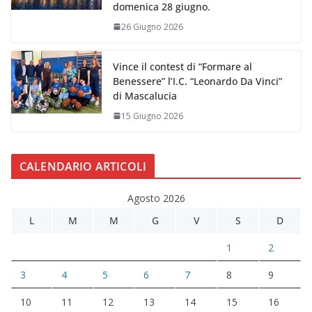
domenica 28 giugno.
26 Giugno 2026
Vince il contest di “Formare al
Benessere” l’I.C. “Leonardo Da Vinci”
di Mascalucia
15 Giugno 2026
CALENDARIO ARTICOLI
Agosto 2026
L
M
M
G
V
S
D
1
2
3
4
5
6
7
8
9
10
11
12
13
14
15
16