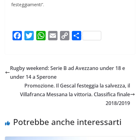
festeggiamenti”.
F
T
W
E
C
C
a
w
h
m
o
o
c
i
a
a
p
n
e
t
t
i
y
d
Rugby weekend: Serie B ad Avezzano under 18 e
b
t
s
l
L
i
under 14 a Sperone
o
e
A
i
v
Promozione. Il Gescal festeggia la salvezza, il
o
r
p
n
i
Villafranca Messana la vittoria. Classifica finale
k
p
k
d
2018/2019
i
Potrebbe anche interessarti