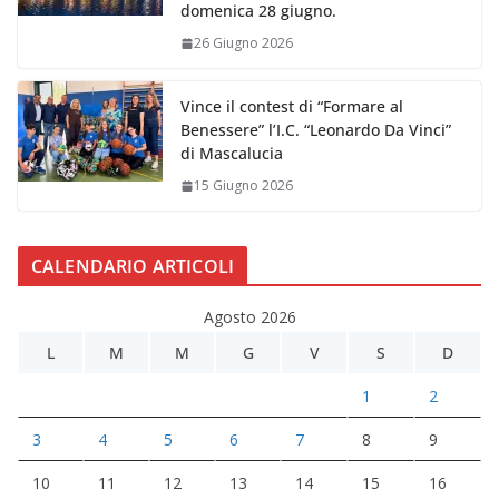
domenica 28 giugno.
26 Giugno 2026
Vince il contest di “Formare al
Benessere” l’I.C. “Leonardo Da Vinci”
di Mascalucia
15 Giugno 2026
CALENDARIO ARTICOLI
Agosto 2026
L
M
M
G
V
S
D
1
2
3
4
5
6
7
8
9
10
11
12
13
14
15
16