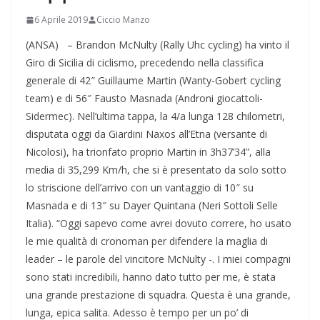
6 Aprile 2019
Ciccio Manzo
(ANSA) – Brandon McNulty (Rally Uhc cycling) ha vinto il
Giro di Sicilia di ciclismo, precedendo nella classifica
generale di 42″ Guillaume Martin (Wanty-Gobert cycling
team) e di 56″ Fausto Masnada (Androni giocattoli-
Sidermec). Nell’ultima tappa, la 4/a lunga 128 chilometri,
disputata oggi da Giardini Naxos all’Etna (versante di
Nicolosi), ha trionfato proprio Martin in 3h37’34”, alla
media di 35,299 Km/h, che si è presentato da solo sotto
lo striscione dell’arrivo con un vantaggio di 10″ su
Masnada e di 13″ su Dayer Quintana (Neri Sottoli Selle
Italia). “Oggi sapevo come avrei dovuto correre, ho usato
le mie qualità di cronoman per difendere la maglia di
leader – le parole del vincitore McNulty -. I miei compagni
sono stati incredibili, hanno dato tutto per me, è stata
una grande prestazione di squadra. Questa è una grande,
lunga, epica salita. Adesso è tempo per un po’ di