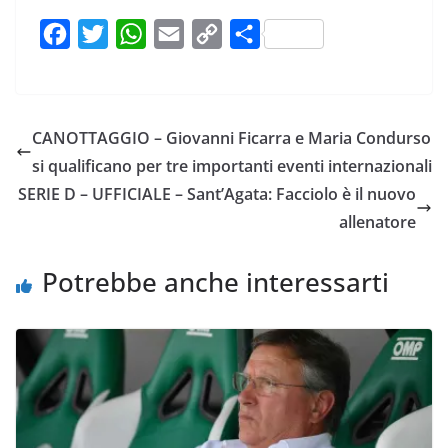
F
T
W
E
C
C
a
w
h
m
o
o
c
i
a
a
p
n
e
t
t
i
y
d
CANOTTAGGIO – Giovanni Ficarra e Maria Condurso
b
t
s
l
L
i
si qualificano per tre importanti eventi internazionali
o
e
A
i
v
SERIE D – UFFICIALE – Sant’Agata: Facciolo è il nuovo
o
r
p
n
i
allenatore
k
p
k
d
i
Potrebbe anche interessarti