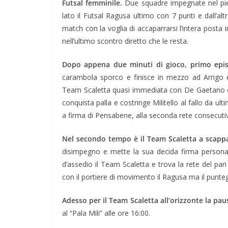
Futsal femminile.
Due squadre impegnate nel pien
lato il Futsal Ragusa ultimo con 7 punti e dall’al
match con la voglia di accaparrarsi l’intera posta in
nell’ultimo scontro diretto che le resta.
Dopo appena due minuti di gioco, primo epi
carambola sporco e finisce in mezzo ad Arrigo e
Team Scaletta quasi immediata con De Gaetano che
conquista palla e costringe Militello al fallo da ult
a firma di Pensabene, alla seconda rete consecuti
Nel secondo tempo è il Team Scaletta a scapp
disimpegno e mette la sua decida firma persona
d’assedio il Team Scaletta e trova la rete del pari 
con il portiere di movimento il Ragusa ma il punte
Adesso per il Team Scaletta all’orizzonte la pau
al “Pala Mili” alle ore 16:00.