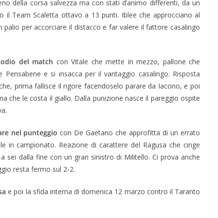
o della corsa salvezza ma con stati d’animo differenti, da un
tro il Team Scaletta ottavo a 13 punti. Iblee che approcciano al
 palio per accorciare il distacco e far valere il fattore casalingo
sodio del match
con Vitale che mette in mezzo, pallone che
 Pensabene e si insacca per il vantaggio casalingo. Risposta
, prima fallisce il rigore facendoselo parare da Iacono, e poi
ima che le costa il giallo. Dalla punizione nasce il pareggio ospite
va.
are nel punteggio
con De Gaetano che approfitta di un errato
le in campionato. Reazione di carattere del Ragusa che cinge
a sei dalla fine con un gran sinistro di Militello. Ci prova anche
ggio resta fermo sul 2-2.
sa
e poi la sfida interna di domenica 12 marzo contro il Taranto