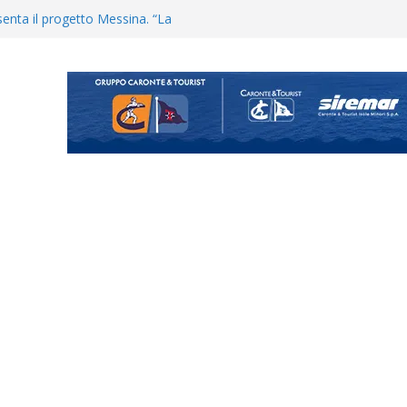
uta il terzino Matteo Guerriero
enta il progetto Messina. “La
ochiamo ma non chi siamo”
Vi.So.D.: bocciato il Fasano,
essina e Kamarat restano in
Cascia: si alzano i ritmi tra lavoro
ganigramma “Mondo Messina