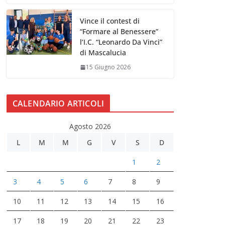
Vince il contest di
“Formare al Benessere”
l’I.C. “Leonardo Da Vinci”
di Mascalucia
15 Giugno 2026
CALENDARIO ARTICOLI
Agosto 2026
L
M
M
G
V
S
D
1
2
3
4
5
6
7
8
9
10
11
12
13
14
15
16
17
18
19
20
21
22
23