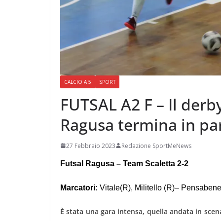
CALCIO A 5
SPORT
FUTSAL A2 F – Il derb
Ragusa termina in par
27 Febbraio 2023
Redazione SportMeNews
Futsal Ragusa – Team Scaletta 2-2
Marcatori:
Vitale(R), Militello (R)– Pensaben
È stata una gara intensa, quella andata in scen