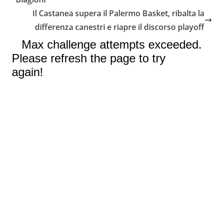
o
e
A
i
v
Il Castanea supera il Palermo Basket, ribalta la
o
r
p
n
i
differenza canestri e riapre il discorso playoff
k
p
k
d
i