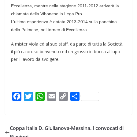
Eccellenza, mentre nella stagione 2011-2012 arriverà la
chiamata della Vibonese in Lega Pro.
L’ultima esperienza è datata 2013-2014 sulla panchina
della Palmese, nel torneo di Eccellenza.
A mister Viola ed al suo staff, da parte di tutta la Società,
il più caloroso benvenuto ed un grosso in bocca al lupo
per il lavoro da svolgere.
F
T
W
E
C
C
a
w
h
m
o
o
c
i
a
a
p
n
e
t
t
i
y
d
Coppa Italia D. Giulianova-Messina. I convocati di
b
t
s
l
L
i
Biagioni