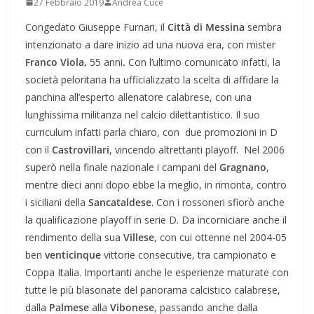
27 Febbraio 2019
Andrea Cucè
Congedato Giuseppe Furnari, il
Città di Messina
sembra
intenzionato a dare inizio ad una nuova era, con mister
Franco Viola,
55 anni
.
Con l’ultimo comunicato infatti, la
società peloritana ha ufficializzato la scelta di affidare la
panchina all’esperto allenatore calabrese, con una
lunghissima militanza nel calcio dilettantistico. Il suo
curriculum infatti parla chiaro, con due promozioni in D
con il
Castrovillari
, vincendo altrettanti playoff. Nel 2006
superò nella finale nazionale i campani del
Gragnano
,
mentre dieci anni dopo ebbe la meglio, in rimonta, contro
i siciliani della
Sancataldese
. Con i rossoneri sfiorò anche
la qualificazione playoff in serie D. Da incorniciare anche il
rendimento della sua
Villese
, con cui ottenne nel 2004-05
ben
venticinque
vittorie consecutive, tra campionato e
Coppa Italia. Importanti anche le esperienze maturate con
tutte le più blasonate del panorama calcistico calabrese,
dalla
Palmese
alla
Vibonese
, passando anche dalla