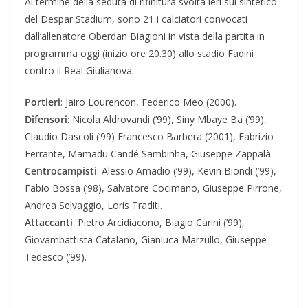
Al termine della seduta di rifinitura svolta ieri sul sintetico
del Despar Stadium, sono 21 i calciatori convocati
dall’allenatore Oberdan Biagioni in vista della partita in
programma oggi (inizio ore 20.30) allo stadio Fadini
contro il Real Giulianova.
Portieri
: Jairo Lourencon, Federico Meo (2000).
Difensori
: Nicola Aldrovandi (’99), Siny Mbaye Ba (’99),
Claudio Dascoli (’99) Francesco Barbera (2001), Fabrizio
Ferrante, Mamadu Candé Sambinha, Giuseppe Zappalà.
Centrocampisti
: Alessio Amadio (’99), Kevin Biondi (’99),
Fabio Bossa (’98), Salvatore Cocimano, Giuseppe Pirrone,
Andrea Selvaggio, Loris Traditi.
Attaccanti
: Pietro Arcidiacono, Biagio Carini (’99),
Giovambattista Catalano, Gianluca Marzullo, Giuseppe
Tedesco (’99).