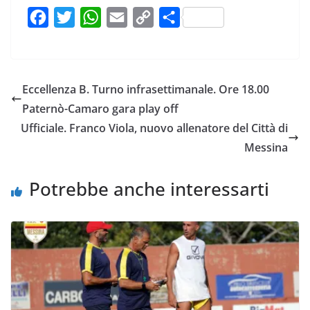
F
T
W
E
C
C
a
w
h
m
o
o
c
i
a
a
p
n
e
t
t
i
y
d
Eccellenza B. Turno infrasettimanale. Ore 18.00
b
t
s
l
L
i
Paternò-Camaro gara play off
o
e
A
i
v
Ufficiale. Franco Viola, nuovo allenatore del Città di
o
r
p
n
i
Messina
k
p
k
d
i
Potrebbe anche interessarti