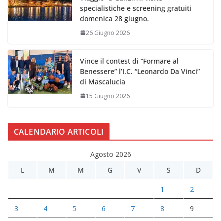
specialistiche e screening gratuiti
domenica 28 giugno.
26 Giugno 2026
Vince il contest di “Formare al
Benessere” l’I.C. “Leonardo Da Vinci”
di Mascalucia
15 Giugno 2026
CALENDARIO ARTICOLI
Agosto 2026
L
M
M
G
V
S
D
1
2
3
4
5
6
7
8
9