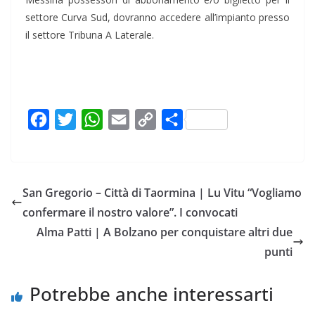
settore Curva Sud, dovranno accedere all’impianto presso
il settore Tribuna A Laterale.
F
T
W
E
C
C
a
w
h
m
o
o
c
i
a
a
p
n
e
t
t
i
y
d
San Gregorio – Città di Taormina | Lu Vitu “Vogliamo
b
t
s
l
L
i
confermare il nostro valore”. I convocati
o
e
A
i
v
Alma Patti | A Bolzano per conquistare altri due
o
r
p
n
i
punti
k
p
k
d
i
Potrebbe anche interessarti