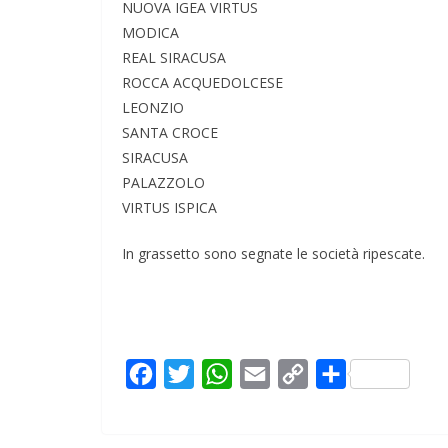
NUOVA IGEA VIRTUS
MODICA
REAL SIRACUSA
ROCCA ACQUEDOLCESE
LEONZIO
SANTA CROCE
SIRACUSA
PALAZZOLO
VIRTUS ISPICA
In grassetto sono segnate le società ripescate.
F
T
W
E
C
C
a
w
h
m
o
o
c
i
a
a
p
n