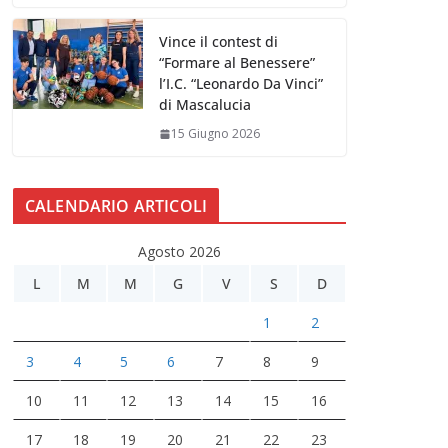
Vince il contest di
“Formare al Benessere”
l’I.C. “Leonardo Da Vinci”
di Mascalucia
15 Giugno 2026
CALENDARIO ARTICOLI
Agosto 2026
L
M
M
G
V
S
D
1
2
3
4
5
6
7
8
9
10
11
12
13
14
15
16
17
18
19
20
21
22
23