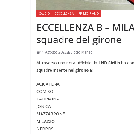
CALCIO
ECCELLENZA
PRIMO PIANO
ECCELLENZA B – MILA
squadre del girone
11 Agosto 2022
Ciccio Manzo
Attraverso una nota ufficiale, la
LND Sicilia
ha com
squadre inserite nel
girone B
:
ACICATENA
COMISO
TAORMINA
JONICA
MAZZARRONE
MILAZZO
NEBROS