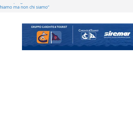
enta il progetto Messina. “La
ochiamo ma non chi siamo”
Vi.So.D.: bocciato il Fasano,
essina e Kamarat restano in
Cascia: si alzano i ritmi tra lavoro
ganigramma “Mondo Messina
uta il terzino Matteo Guerriero