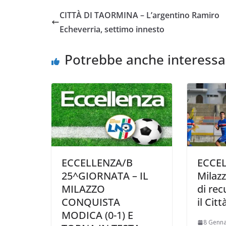
e
t
t
i
y
d
CITTÀ DI TAORMINA – L’argentino Ramiro
b
t
s
l
L
i
Echeverria, settimo innesto
o
e
A
i
v
o
r
p
n
i
Potrebbe anche interessa
k
p
k
d
i
ECCELLENZA/B
ECCEL
25^GIORNATA – IL
Milazz
MILAZZO
di rec
CONQUISTA
il Cit
MODICA (0-1) E
8 Genna