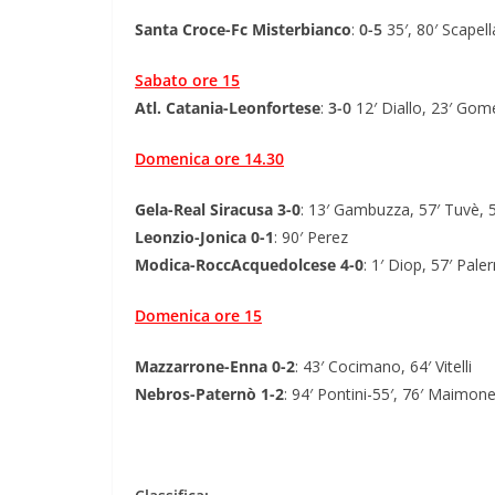
Santa Croce-Fc Misterbianco
:
0-5
35′, 80′ Scapell
Sabato ore 15
Atl. Catania-Leonfortese
:
3-0
12′ Diallo, 23′ Gom
Domenica ore 14.30
Gela-Real Siracusa 3-0
: 13′ Gambuzza, 57′ Tuvè, 
Leonzio-Jonica 0-1
: 90′ Perez
Modica-RoccAcquedolcese 4-0
: 1′ Diop, 57′ Pal
Domenica ore 15
Mazzarrone-Enna 0-2
: 43′ Cocimano, 64′ Vitelli
Nebros-Paternò 1-2
: 94′ Pontini-55′, 76′ Maimon