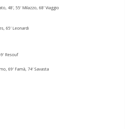
ato, 48′, 55′ Milazzo, 68′ Viaggio
es, 65′ Leonardi
59′ Resouf
ermo, 69′ Famà, 74′ Savasta
e