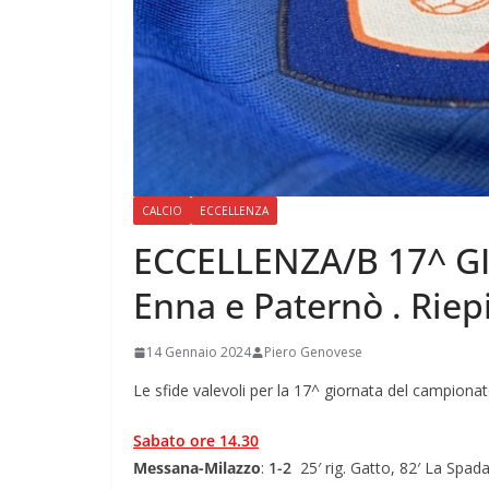
CALCIO
ECCELLENZA
ECCELLENZA/B 17^ G
Enna e Paternò . Riepi
14 Gennaio 2024
Piero Genovese
Le sfide valevoli per la 17^ giornata del campiona
Sabato ore 14.30
Messana-Milazzo
:
1-2
25′ rig. Gatto, 82′ La Spada;