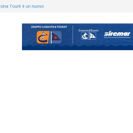
uando chiama questa piazza non
a Serie D»
ina Tourè è un nuovo
 colpo per il reparto arretrato:
e Coco
900 – Il calendario ’26/’27
o il ritiro di Cascia: intensità e