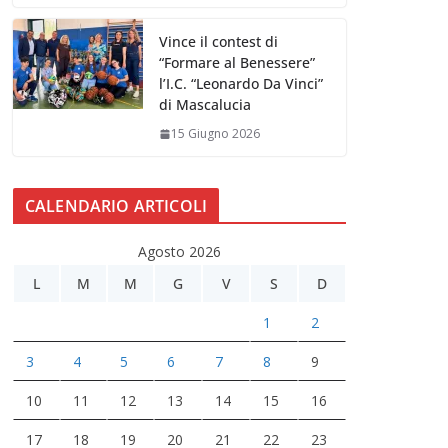
Vince il contest di
“Formare al Benessere”
l’I.C. “Leonardo Da Vinci”
di Mascalucia
15 Giugno 2026
CALENDARIO ARTICOLI
Agosto 2026
L
M
M
G
V
S
D
1
2
3
4
5
6
7
8
9
10
11
12
13
14
15
16
17
18
19
20
21
22
23